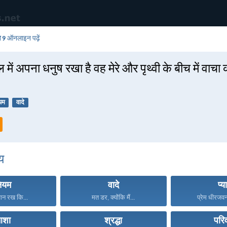
ि 9
ऑनलाइन पढ़ें
दल में अपना धनुष रखा है वह मेरे और पृथ्वी के बीच में वाचा 
यम
वादे
य
ियम
वादे
प्य
ान रख कि...
मत डर, क्योंकि मैं...
प्रेम धीरजवन्
शा
श्रद्धा
परि