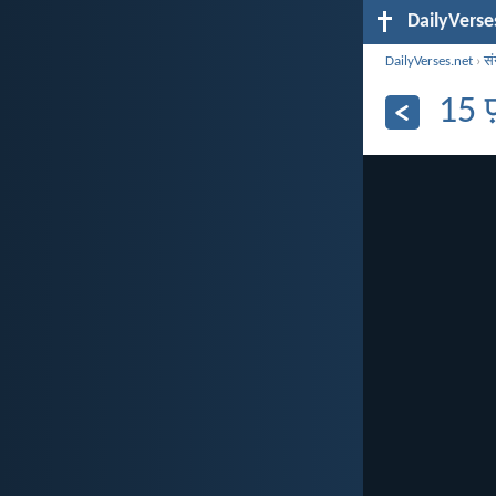
DailyVerse
DailyVerses.net
›
सं
15 