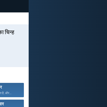
का चिन्ह
ार
त है, और...
वार