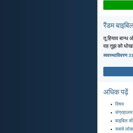
रैंडम बाइबिल
तू हियाव बान्ध 
वह तुझ को धोखा
व्यवस्थाविवरण 3
अधिक पढ़ें
विषय
संग्रहालय
बाइबिल की
सबसे लोकप