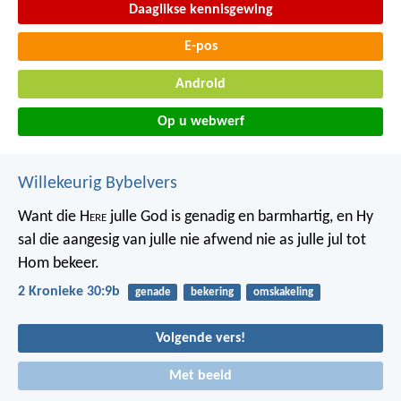
Daaglikse kennisgewing
E-pos
Android
Op u webwerf
Willekeurig Bybelvers
Want die H
ere
julle God is genadig en barmhartig, en Hy
sal die aangesig van julle nie afwend nie as julle jul tot
Hom bekeer.
2 Kronieke 30:9b
genade
bekering
omskakeling
Volgende vers!
Met beeld