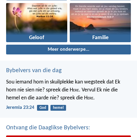
Geloof
Familie
Meer onderwerpe...
Bybelvers van die dag
Sou iemand hom in skuilplekke kan wegsteek dat Ek
hom nie sien nie? spreek die H
ere
. Vervul Ek nie die
hemel en die aarde nie? spreek die H
ere
.
Jeremia 23:24
God
hemel
Ontvang die Daaglikse Bybelvers: