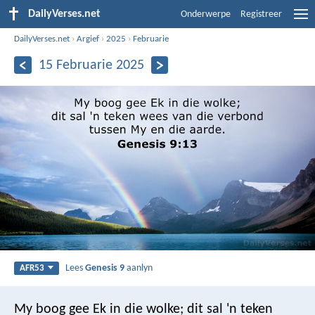
DailyVerses.net
Onderwerpe
Registreer
DailyVerses.net
›
Argief
›
2025
›
Februarie
15 Februarie 2025
Lees
Genesis 9
aanlyn
AFR53
My boog gee Ek in die wolke; dit sal 'n teken