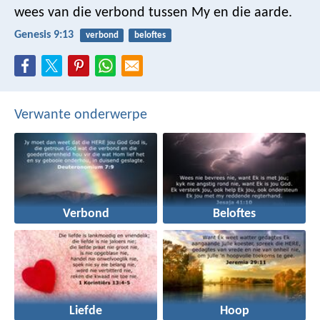
wees van die verbond tussen My en die aarde.
Genesis 9:13
verbond
beloftes
Verwante onderwerpe
Verbond
Beloftes
Liefde
Hoop