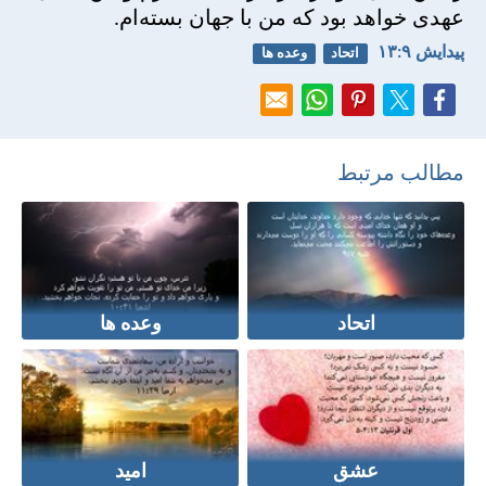
عهدی خواهد بود كه من با جهان بسته‌ام.
پيدايش ۹:‏۱۳
اتحاد
وعده ها
مطالب مرتبط
اتحاد
وعده ها
عشق
امید