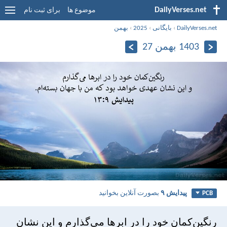
DailyVerses.net
موضوع ها
برای ثبت نام
DailyVerses.net
›
بایگانی
›
2025
›
بهمن
1403 بهمن 27
پيدايش ۹
بصورت آنلاین بخوانید
PCB
رنگين‌كمان خود را در ابرها می‌گذارم و اين نشان