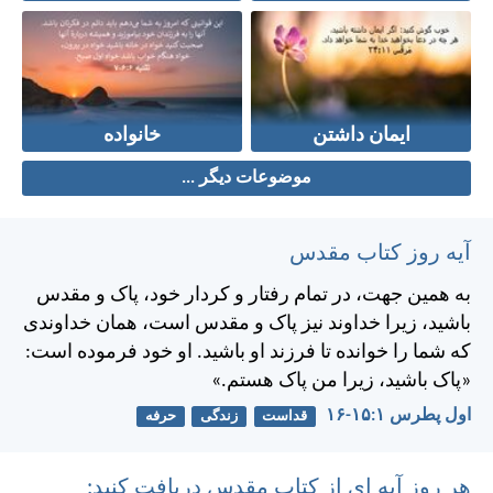
ایمان داشتن
خانواده
موضوعات دیگر ...
آیه روز کتاب مقدس
به همين جهت، در تمام رفتار و كردار خود، پاک و مقدس
باشيد، زيرا خداوند نيز پاک و مقدس است، همان خداوندی
كه شما را خوانده تا فرزند او باشيد. او خود فرموده است:
«پاک باشيد، زيرا من پاک هستم.»
اول پطرس ۱:‏۱۵-‏۱۶
قداست
زندگی
حرفه
هر روز آیه ای از کتاب مقدس دریافت کنید: