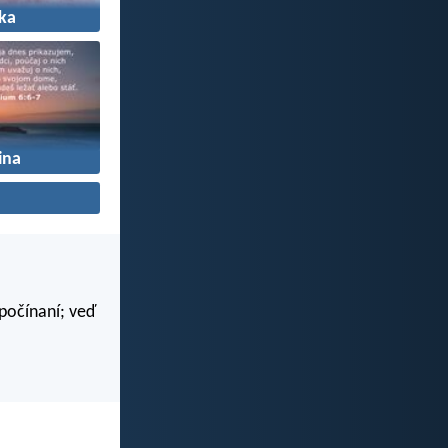
ka
ina
 počínaní; veď