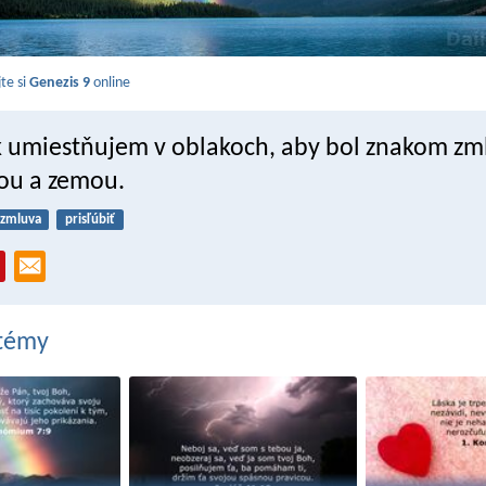
jte si
Genezis 9
online
k umiestňujem v oblakoch, aby bol znakom zm
ou a zemou.
zmluva
prisľúbiť
 témy