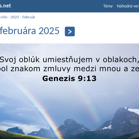
s.net
Témy
Náhodný ver
rchív
›
2025
›
Február
 februára 2025