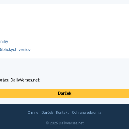
knihy
iblických veršov
rácu DailyVerses.net:
Darček
O mne
Darček
Kontakt
Ochrana súkromia
© 2026 DailyVerses.net