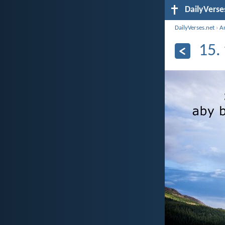
DailyVerse
DailyVerses.net
›
A
15.