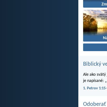
Zm
N
Biblický v
Ale ako svätý
je napísané: „
1. Petrov 1:15
Odoberať 