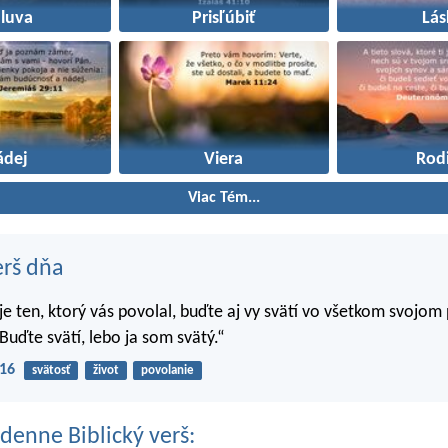
luva
Prisľúbiť
Lás
ádej
Viera
Rod
Viac Tém...
erš dňa
 je ten, ktorý vás povolal, buďte aj vy svätí vo všetkom svojom
Buďte svätí, lebo ja som svätý.“
-16
svätosť
život
povolanie
denne Biblický verš: