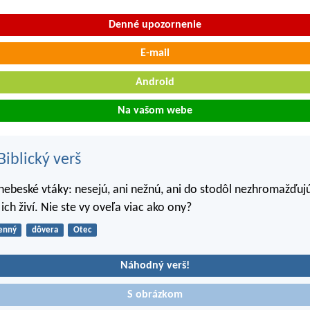
Denné upozornenie
E-mail
Android
Na vašom webe
iblický verš
 nebeské vtáky: nesejú, ani nežnú, ani do stodôl nezhromažďujú
ch živí. Nie ste vy oveľa viac ako ony?
enný
dôvera
Otec
Náhodný verš!
S obrázkom