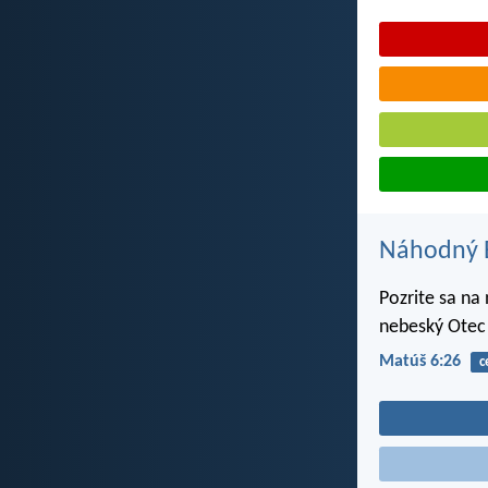
Náhodný B
Pozrite sa na
nebeský Otec i
Matúš 6:26
c