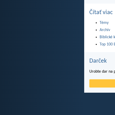
Čítať viac
Témy
Archív
Biblické 
Top 100 B
Darček
Urobte dar na p