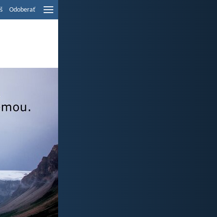
š
Odoberať