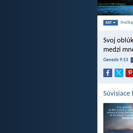
Prečíta
KAT
Svoj oblú
medzi mn
Genezis 9:13
Súvisiace