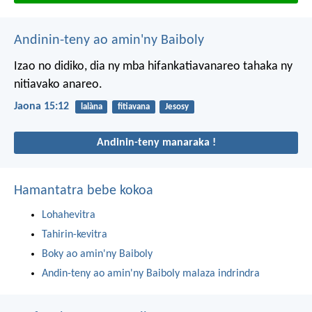
Andinin-teny ao amin'ny Baiboly
Izao no didiko, dia ny mba hifankatiavanareo tahaka ny
nitiavako anareo.
Jaona 15:12
lalàna
fitiavana
Jesosy
Andinin-teny manaraka !
Hamantatra bebe kokoa
Lohahevitra
Tahirin-kevitra
Boky ao amin'ny Baiboly
Andin-teny ao amin'ny Baiboly malaza indrindra