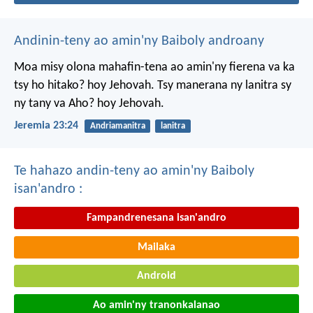
Andinin-teny ao amin'ny Baiboly androany
Moa misy olona mahafin-tena ao amin'ny fierena va ka
tsy ho hitako? hoy Jehovah. Tsy manerana ny lanitra sy
ny tany va Aho? hoy Jehovah.
Jeremia 23:24
Andriamanitra
lanitra
Te hahazo andin-teny ao amin'ny Baiboly
isan'andro :
Fampandrenesana isan'andro
Mailaka
Android
Ao amin'ny tranonkalanao