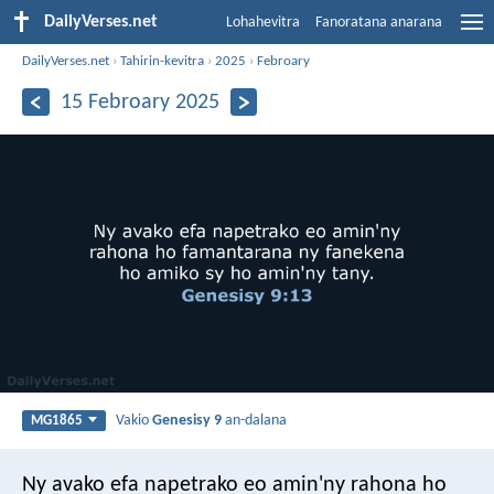
DailyVerses.net
Lohahevitra
Fanoratana anarana
DailyVerses.net
›
Tahirin-kevitra
›
2025
›
Febroary
15 Febroary 2025
Vakio
Genesisy 9
an-dalana
MG1865
Ny avako efa napetrako eo amin'ny rahona ho