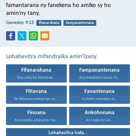
famantarana ny fanekena ho amiko sy ho
amin'ny tany.
Genesisy 9:13
fifanarahana
fampanantenana
Lohahevitra mifandraika amin'izany
Fifanarahana
Fampanantenana
Koa aoka ho fantatrao...
Aza matahotra ianao, fa...
Fitiavana
Fanantenana
Ny fitiavana mahari-po sady...
Fa Izaho mahalala ny...
Finoana
Ankohonana
Koa lazaiko aminareo: Na...
Ary aoka ho ao...
Lohahevitra hafa...