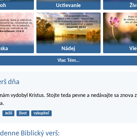
Boh
Uctievanie
Živ
áska
Nádej
Vie
Viac Tém...
erš dňa
nám vydobyl Kristus. Stojte teda pevne a nedávajte sa znova 
a.
Ježiš
život
vykupiteľ
denne Biblický verš: