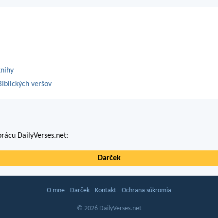
knihy
iblických veršov
rácu DailyVerses.net:
Darček
O mne
Darček
Kontakt
Ochrana súkromia
© 2026 DailyVerses.net