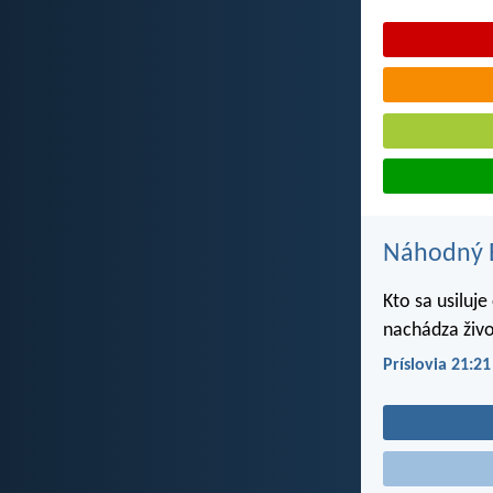
Náhodný B
Kto sa usiluj
nachádza živ
Príslovia 21:21