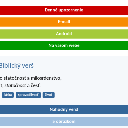
Denné upozornenie
E-mail
Android
Na vašom webe
iblický verš
e o statočnosť a milosrdenstvo,
ot,
statočnosť
a česť.
láska
spravodlivosť
život
Náhodný verš!
S obrázkom