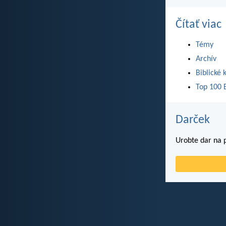
Čítať viac
Témy
Archív
Biblické 
Top 100 B
Darček
Urobte dar na p