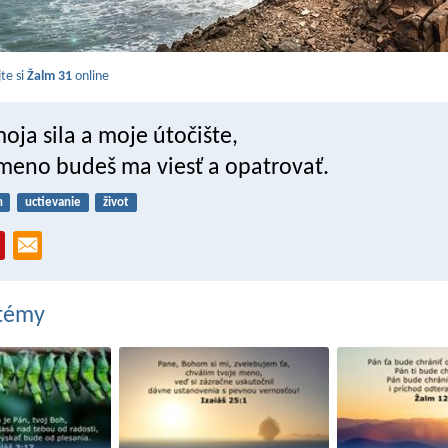
jte si
Žalm 31
online
moja sila a moje útočište,
 meno budeš ma viesť a opatrovať.
h
uctievanie
život
 témy