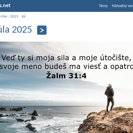
s.net
Témy
Náhodný ver
rchív
›
2025
›
Júl
júla 2025