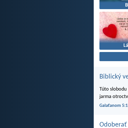
L
Biblický v
Túto slobodu 
jarma otroctv
Galaťanom 5:1
Odoberať 