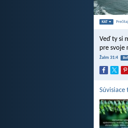
Prečíta
KAT
Veď ty si 
pre svoje
Žalm 31:4
Bo
Súvisiace