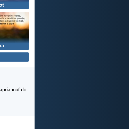
ot
ra
zapriahnuť do