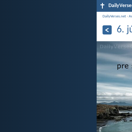
DailyVerse
DailyVerses.net
›
A
6. 