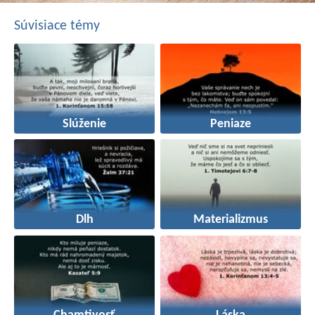
Súvisiace témy
Slúženie
Peniaze
Dlh
Materializmus