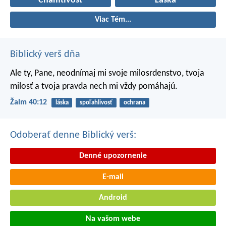
Chamtivosť
Láska
Viac Tém...
Biblický verš dňa
Ale ty, Pane, neodnímaj mi svoje milosrdenstvo,
tvoja
milosť a tvoja pravda nech mi vždy pomáhajú.
Žalm 40:12
láska
spoľahlivosť
ochrana
Odoberať denne Biblický verš:
Denné upozornenie
E-mail
Android
Na vašom webe