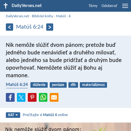
DailyVerses.net
Témy
Odoberať
DailyVerses.net
›
Biblické knihy
›
Matúš
›
6
Matúš 6:24
Nik nemôže slúžiť dvom pánom; pretože buď
jedného bude nenávidieť a druhého milovať,
alebo jedného sa bude pridŕžať a druhým bude
opovrhovať. Nemôžete slúžiť aj Bohu aj
mamone.
Matúš 6:24
slúženie
peniaze
dlh
materializmus
chamtivosť
Prečítajte si
Matúš 6
online
KAT