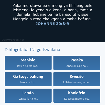
Dihlogotaba tša go tswalana
Mehlolo
Paseka
Jesu a ba tadima...
Lengeloi la re ho...
Go tsoga bahung
Kwešišo
Jesu a re ho...
Ipiletse ho nna, mme...
Lerato
Kholofelo
Lerato le na le...
‘Ke tseba merero eo...