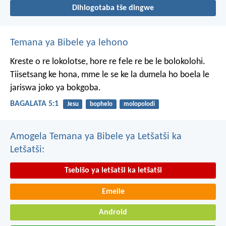
Dihlogotaba tše dingwe
Temana ya Bibele ya lehono
Kreste o re lokolotse, hore re fele re be le bolokolohi.
Tiisetsang ke hona, mme le se ke la dumela ho boela le
jariswa joko ya bokgoba.
BAGALATA 5:1
Jesu
bophelo
molopolodi
Amogela Temana ya Bibele ya Letšatši ka
Letšatši:
Tsebišo ya letšatši ka letšatši
Emeile
Android