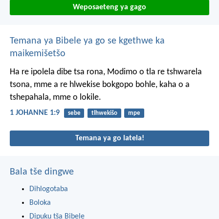
Weposaeteng ya gago
Temana ya Bibele ya go se kgethwe ka
maikemišetšo
Ha re ipolela dibe tsa rona, Modimo o tla re tshwarela
tsona, mme a re hlwekise bokgopo bohle, kaha o a
tshepahala, mme o lokile.
1 JOHANNE 1:9
sebe
tlhwekišo
mpe
Temana ya go latela!
Bala tše dingwe
Dihlogotaba
Boloka
Dipuku tša Bibele