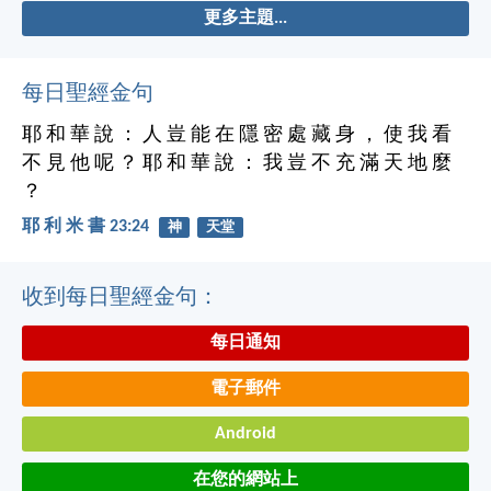
更多主題...
每日聖經金句
耶 和 華 說 ： 人 豈 能 在 隱 密 處 藏 身 ， 使 我 看
不 見 他 呢 ？ 耶 和 華 說 ： 我 豈 不 充 滿 天 地 麼
？
耶 利 米 書 23:24
神
天堂
收到每日聖經金句：
每日通知
電子郵件
Android
在您的網站上