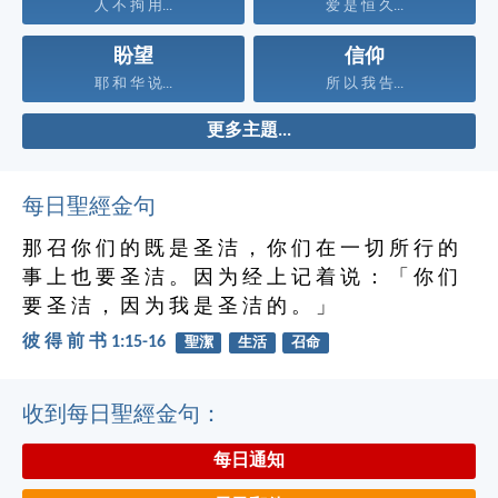
人 不 拘 用...
爱 是 恒 久...
盼望
信仰
耶 和 华 说...
所 以 我 告...
更多主題...
每日聖經金句
那 召 你 们 的 既 是 圣 洁 ， 你 们 在 一 切 所 行 的
事 上 也 要 圣 洁 。 因 为 经 上 记 着 说 ： 「 你 们
要 圣 洁 ， 因 为 我 是 圣 洁 的 。 」
彼 得 前 书 1:15-16
聖潔
生活
召命
收到每日聖經金句：
每日通知