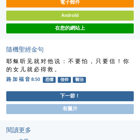
電子郵件
Android
在您的網站上
隨機聖經金句
耶 稣 听 见 就 对 他 说 ： 不 要 怕 ， 只 要 信 ！ 你
的 女 儿 就 必 得 救 。
路 加 福 音 8:50
恐懼
信仰
醫治
下一節！
有圖片
閱讀更多