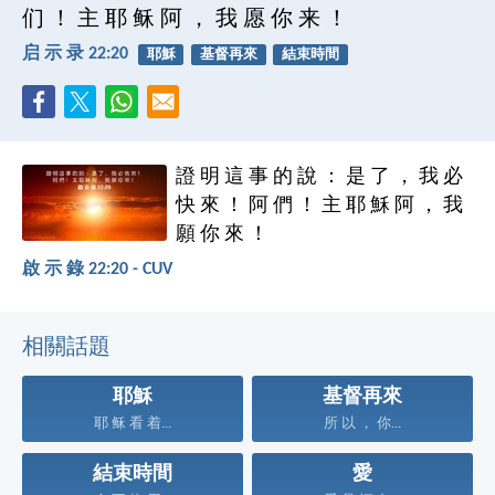
们 ！ 主 耶 稣 阿 ， 我 愿 你 来 ！
启 示 录 22:20
耶穌
基督再來
結束時間
證 明 這 事 的 說 ： 是 了 ， 我 必
快 來 ！ 阿 們 ！ 主 耶 穌 阿 ， 我
願 你 來 ！
啟 示 錄 22:20 - CUV
相關話題
耶穌
基督再來
耶 稣 看 着...
所 以 ， 你...
結束時間
愛