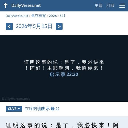
DailyVerses.net
主題
訂閱
DailyVerses.net
›
舊存檔案
›
2026
›
5月
2026年5月15日
在線閱讀
啟 示 錄 22
CUVS
证 明 这 事 的 说 ： 是 了 ， 我 必 快 来 ！ 阿