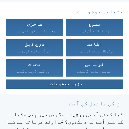
متعلقہ موضوعات
یسوع
عاجزی
یِسُوعؔ نے اُن کی...
یعنی کمال فروتنی اور...
اطاعت
درج ذیل
یِسُوعؔ نے جواب میں...
تُم اُس سارے طرِیق...
قربانی
نجات
اِس سے زِیادہ مُحبّت...
اور کِسی دُوسرے کے...
مزید موضوعات...
دن کی بائبل کی آیت
کیا کوئی آدمی پوشِیدہ جگہوں میں چِھپ سکتا ہے
کہ مَیں اُسے نہ دیکُھوں؟ خُداوند فرماتا ہے کیا