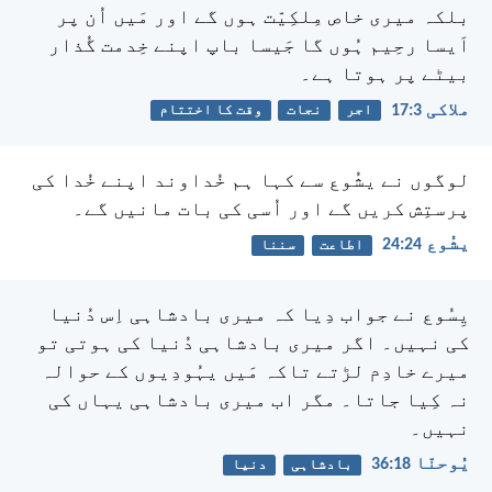
بلکہ میری خاص مِلکِیّت ہوں گے اور مَیں اُن پر
اَیسا رحِیم ہُوں گا جَیسا باپ اپنے خِدمت گُذار
بیٹے پر ہوتا ہے۔
ملاکی 3:‏17
اجر
نجات
وقت کا اختتام
لوگوں نے یشُوع سے کہا ہم خُداوند اپنے خُدا کی
پرستِش کریں گے اور اُسی کی بات مانیں گے۔
یشُوع 24:‏24
اطاعت
سننا
یِسُوع نے جواب دِیا کہ میری بادشاہی اِس دُنیا
کی نہیں۔ اگر میری بادشاہی دُنیا کی ہوتی تو
میرے خادِم لڑتے تاکہ مَیں یہُودِیوں کے حوالہ
نہ کِیا جاتا۔ مگر اب میری بادشاہی یہاں کی
نہیں۔
یُوحنّا 18:‏36
بادشاہی
دنیا