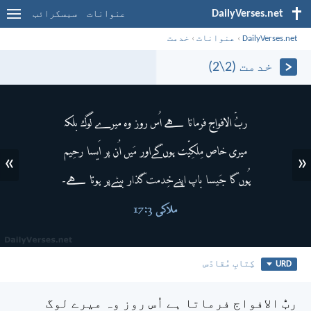
DailyVerses.net
عنوانات
سبسکرائب
DailyVerses.net
›
عنوانات
›
خدمت
خدمت (2\2)
»
«
URD
کِتابِ مُقادّس
ربُّ الافواج فرماتا ہے اُس روز وہ میرے لوگ