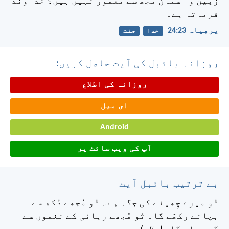
زمِین و آسمان مُجھ سے معمُور نہیں ہیں؟ خُداوند
فرماتا ہے۔
یرمِیاہ 23:‏24
خدا
جنت
روزانہ بائبل کی آیت حاصل کریں:
روزانہ کی اطلاع
ای میل
Android
آپ کی ویب سائٹ پر
بے ترتیب بائبل آیت
تُو میرے چِھپنے کی جگہ ہے۔ تُو مُجھے دُکھ سے
بچائے رکھّے گا۔
تُو مُجھے رہائی کے نغموں سے