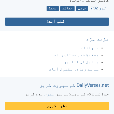
گھیر لے گا۔
(سِلاہ)
زبُور 32:‏7
خوشی
حفاظت
تحفظ
اگلی آیت!
مزید پڑھ
عنوانات
محفوظ شدہ دستاویزات
بائبل کی کتابیں
سب سے زیادہ مقبول آیات
DailyVerses.net کو سپورٹ کریں
خدا کے کلام کو پھیلانے میں
میری
مدد کریں:
عطیہ کریں