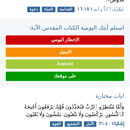
قُدُّوسٌ».
بُطْرُسَ ٱلْأُولَى ١:‏١٥-‏١٦
القداسة
الحياة
دعوة
استلم أيتك اليومية الكتاب المقدس الآية:
الإخطار اليومي
الايميل
Android
على موقعك
ايات مختارة
وَأَمَّا مُنْتَظِرُو ٱلرَّبِّ فَيُجَدِّدُونَ قُوَّةً. يَرْفَعُونَ أَجْنِحَةً
كَٱلنُّسُورِ. يَرْكُضُونَ وَلَا يَتْعَبُونَ. يَمْشُونَ وَلَا يُعْيُونَ.
إِشَعْيَاءَ ٤٠:‏٣١
الأمل
التشجيع
القوة