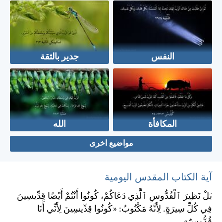
النفس
جدير بالثقة
المكافأة
الله
مواضيع اخرى
آية الكتاب المقدس اليومية
بَلْ نَظِيرَ ٱلْقُدُّوسِ ٱلَّذِي دَعَاكُمْ، كُونُوا أَنْتُمْ أَيْضًا قِدِّيسِينَ
فِي كُلِّ سِيرَةٍ. لِأَنَّهُ مَكْتُوبٌ: «كُونُوا قِدِّيسِينَ لِأَنِّي أَنَا