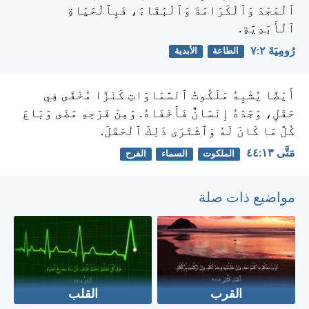
ٱلْمَجْدَ وَٱلْكَرَامَةَ وَٱلْبَقَاءَ، فَبِٱلْحَيَاةِ
ٱلْأَبَدِيَّةِ.
رُومِيَةَ ٢:‏٧
الطاعة
الأبدية
أَيْضًا يُشْبِهُ مَلَكُوتُ ٱلسَّمَاوَاتِ كَنْزًا مُخْفًى فِي
حَقْلٍ، وَجَدَهُ إِنْسَانٌ فَأَخْفَاهُ. وَمِنْ فَرَحِهِ مَضَى وَبَاعَ
كُلَّ مَا كَانَ لَهُ وَٱشْتَرَى ذَلِكَ ٱلْحَقْلَ.
مَتَّى ١٣:‏٤٤
الملكوت
السماء
الفرح
مواضيع ذات صلة
القرب
القلب