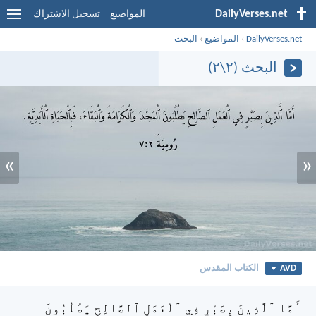
DailyVerses.net
المواضيع
تسجيل الاشتراك
DailyVerses.net
›
المواضيع
›
البحث
البحث (٢\٢)
»
«
AVD
الكتاب المقدس
أَمَّا ٱلَّذِينَ بِصَبْرٍ فِي ٱلْعَمَلِ ٱلصَّالِحِ يَطْلُبُونَ