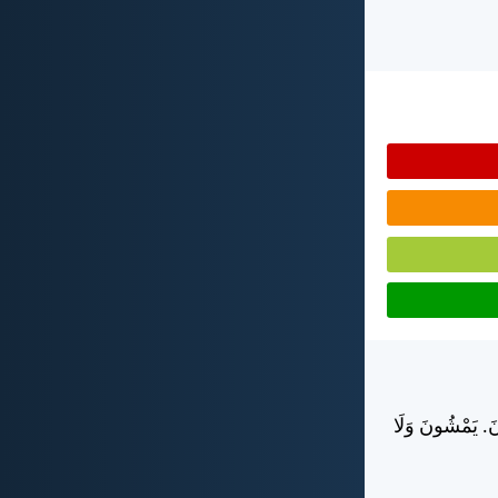
ونَ. يَمْشُونَ وَلَا