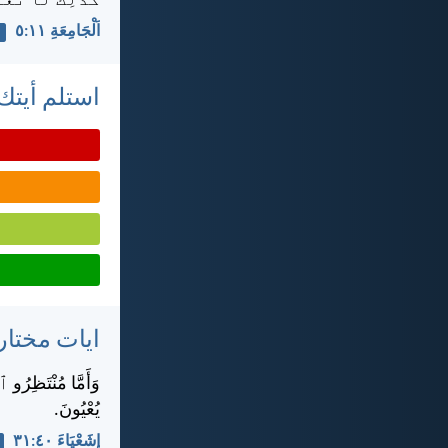
كَذَلِكَ لَا تَعْ
اَلْجَامِعَةِ ١١:‏٥
استلم أيتك 
ايات مختار
وَأَمَّا مُنْتَظِرُو ٱ
يُعْيُونَ.
إِشَعْيَاءَ ٤٠:‏٣١