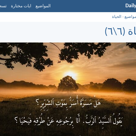
Dail
المواضيع
ايات مختارة
تسجي
مواضيع
›
الحياة
(٦\٦)