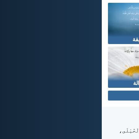
قة
لة
لْحُبْلَى،