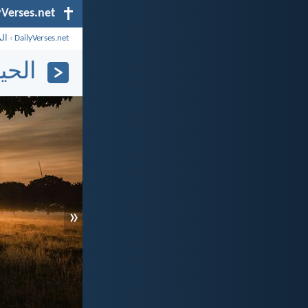
yVerses.net
DailyVerses.net
›
ال
الحياة 
«