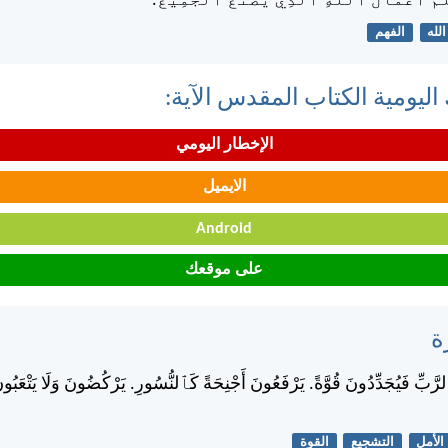
لَمُ أَعْمَالَ ٱللهِ ٱلَّذِي يَصْنَعُ ٱلْجَمِيعَ.
الله
الفهم
اليومية الكتاب المقدس الآية:
الإخطار اليومي
الايميل
Android
على موقعك
ة
لرَّبِّ فَيُجَدِّدُونَ قُوَّةً. يَرْفَعُونَ أَجْنِحَةً كَٱلنُّسُورِ. يَرْكُضُونَ وَلَا يَتْعَبُ
الأمل
التشجيع
القوة