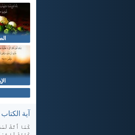
الط
الإ
آية الكتاب
كَمَا أَنَّكَ لَس