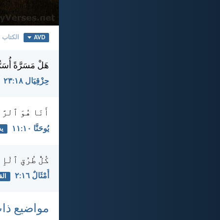
AVD
الكتاب 
هَلْ مَسَرَّةً أُسَرّ
حِزْقِيَال ١٨:‏٢٣
أَنَا هُوَ ٱلرَّا
يُوحَنَّا ١٠:‏١١
ي
كُلُّ طُرُقِ ٱلْإِ
أَمْثَالٌ ١٦:‏٢
الق
مواضيع ذا