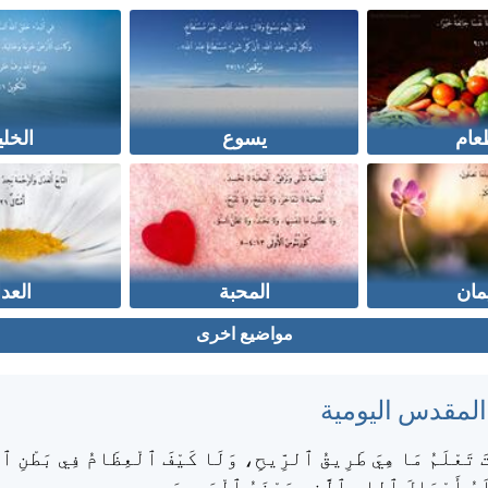
عام
يسوع
الخلي
يمان
المحبة
العدا
مواضيع اخرى
 المقدس اليومية
ْتَ تَعْلَمُ مَا هِيَ طَرِيقُ ٱلرِّيحِ، وَلَا كَيْفَ ٱلْعِظَامُ فِي بَطْنِ ٱ