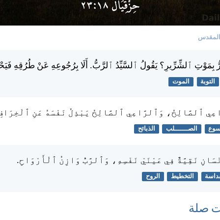
المقدس
ُ بِمَوْتِ ٱلشِّرِّيرِ؟ يَقُولُ ٱلسَّيِّدُ ٱلرَّبُّ. أَلَا بِرُجُوعِهِ عَنْ طُرُقِهِ فَيَحْ
التوبة
الموت
عِي ٱلصَّالِحُ، وَٱلرَّاعِي ٱلصَّالِحُ يَبْذِلُ نَفْسَهُ عَنِ ٱلْخِرَافِ
سوع
الصـــــــلب
الذبائح
نْسَانِ نَقِيَّةٌ فِي عَيْنَيْ نَفْسِهِ، وَٱلرَّبُّ وَازِنُ ٱلْأَرْوَاحِ.
داسة
التخطيط
الروح
ت صلة