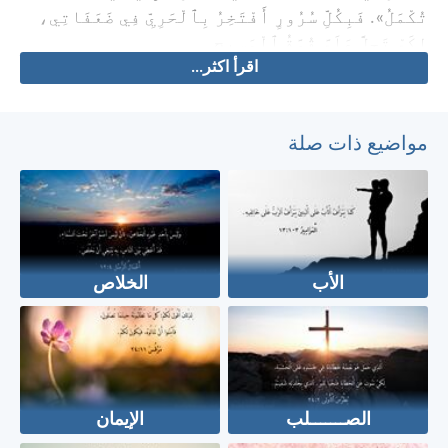
تُكْمَلُ». فَبِكُلِّ سُرُورٍ أَفْتَخِرُ بِٱلْحَرِيِّ فِي ضَعَفَاتِي،
لِكَيْ تَحِلَّ عَلَيَّ قُوَّةُ ٱلْمَسِيحِ.
اقرأ اكثر...
مواضيع ذات صلة
الأب
الخلاص
الصـــــــلب
الإيمان