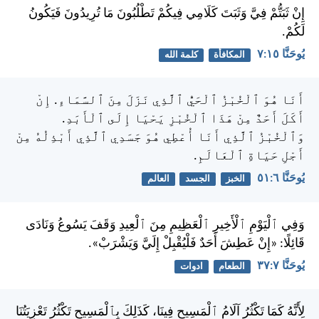
إِنْ ثَبَتُّمْ فِيَّ وَثَبَتَ كَلَامِي فِيكُمْ تَطْلُبُونَ مَا تُرِيدُونَ فَيَكُونُ
لَكُمْ.
يُوحَنَّا ١٥:‏٧
المكافأة
كلمة الله
أَنَا هُوَ ٱلْخُبْزُ ٱلْحَيُّ ٱلَّذِي نَزَلَ مِنَ ٱلسَّمَاءِ. إِنْ
أَكَلَ أَحَدٌ مِنْ هَذَا ٱلْخُبْزِ يَحْيَا إِلَى ٱلْأَبَدِ.
وَٱلْخُبْزُ ٱلَّذِي أَنَا أُعْطِي هُوَ جَسَدِي ٱلَّذِي أَبْذِلُهُ مِنْ
أَجْلِ حَيَاةِ ٱلْعَالَمِ.
يُوحَنَّا ٦:‏٥١
الخبز
الجسد
العالم
وَفِي ٱلْيَوْمِ ٱلْأَخِيرِ ٱلْعَظِيمِ مِنَ ٱلْعِيدِ وَقَفَ يَسُوعُ وَنَادَى
قَائِلًا: «إِنْ عَطِشَ أَحَدٌ فَلْيُقْبِلْ إِلَيَّ وَيَشْرَبْ».
يُوحَنَّا ٧:‏٣٧
الطعام
ادوات
لِأَنَّهُ كَمَا تَكْثُرُ آلَامُ ٱلْمَسِيحِ فِينَا، كَذَلِكَ بِٱلْمَسِيحِ تَكْثُرُ تَعْزِيَتُنَا