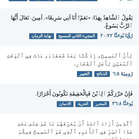
يَقُولُ ٱلشَّاهِدُ بِهَذَا: «نَعَمْ! أَنَا آتِي سَرِيعًا». آمِينَ. تَعَالَ أَيُّهَا
ٱلرَّبُّ يَسُوعُ.
رُؤْيَا يُوحَنَّا ٢٢:‏٢٠
المجيء الثاني للمسيح
نهاية الزمان
لِأَنَّ ٱلْمَسِيحَ، إِذْ كُنَّا بَعْدُ ضُعَفَاءَ، مَاتَ فِي ٱلْوَقْتِ
ٱلْمُعَيَّنِ لِأَجْلِ ٱلْفُجَّارِ.
رُومِيَةَ ٥:‏٦
الذبائح
التغيير
فَإِنْ حَرَّرَكُمْ ٱلِٱبْنُ فَبِالْحَقِيقَةِ تَكُونُونَ أَحْرَارًا.
يُوحَنَّا ٨:‏٣٦
المحرر
الحرية
الادمان
ٱلَّذِينَ أَرَادَ ٱللهُ أَنْ يُعَرِّفَهُمْ مَا هُوَ غِنَى مَجْدِ
هَذَا ٱلسِّرِّ فِي ٱلْأُمَمِ، ٱلَّذِي هُوَ ٱلْمَسِيحُ فِيكُمْ