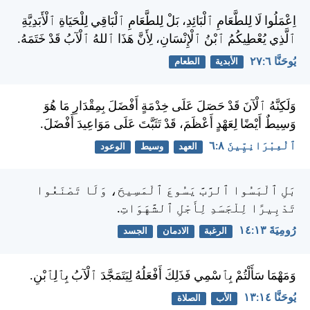
اِعْمَلُوا لَا لِلطَّعَامِ ٱلْبَائِدِ، بَلْ لِلطَّعَامِ ٱلْبَاقِي لِلْحَيَاةِ ٱلْأَبَدِيَّةِ
ٱلَّذِي يُعْطِيكُمُ ٱبْنُ ٱلْإِنْسَانِ، لِأَنَّ هَذَا ٱللهُ ٱلْآبُ قَدْ خَتَمَهُ.
يُوحَنَّا ٦:‏٢٧
الأبدية
الطعام
وَلَكِنَّهُ ٱلْآنَ قَدْ حَصَلَ عَلَى خِدْمَةٍ أَفْضَلَ بِمِقْدَارِ مَا هُوَ
وَسِيطٌ أَيْضًا لِعَهْدٍ أَعْظَمَ، قَدْ تَثَبَّتَ عَلَى مَوَاعِيدَ أَفْضَلَ.
ٱلْعِبْرَانِيِّينَ ٨:‏٦
العهد
وسيط
الوعود
بَلِ ٱلْبَسُوا ٱلرَّبَّ يَسُوعَ ٱلْمَسِيحَ، وَلَا تَصْنَعُوا
تَدْبِيرًا لِلْجَسَدِ لِأَجْلِ ٱلشَّهَوَاتِ.
رُومِيَةَ ١٣:‏١٤
الرغبة
الادمان
الجسد
وَمَهْمَا سَأَلْتُمْ بِٱسْمِي فَذَلِكَ أَفْعَلُهُ لِيَتَمَجَّدَ ٱلْآبُ بِٱلِٱبْنِ.
يُوحَنَّا ١٤:‏١٣
الأب
الصلاة