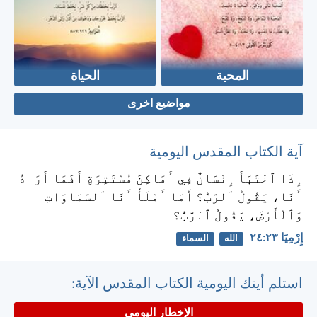
المحبة
الحياة
مواضيع اخرى
آية الكتاب المقدس اليومية
إِذَا ٱخْتَبَأَ إِنْسَانٌ فِي أَمَاكِنَ مُسْتَتِرَةٍ أَفَمَا أَرَاهُ
أَنَا، يَقُولُ ٱلرَّبُّ؟ أَمَا أَمْلَأُ أَنَا ٱلسَّمَاوَاتِ
وَٱلْأَرْضَ، يَقُولُ ٱلرَّبُّ؟
إِرْمِيَا ٢٣:‏٢٤
الله
السماء
استلم أيتك اليومية الكتاب المقدس الآية:
الإخطار اليومي