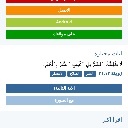
الايميل
Android
على موقعك
ايات مختارة
لَا يَغْلِبَنَّكَ ٱلشَّرُّ بَلِ ٱغْلِبِ ٱلشَّرَّ بِٱلْخَيْرِ.
رُومِيَةَ ١٢:‏٢١
الشر
الصلاح
الانتصار
الاية التالية!
مع الصورة
اقرأ اكثر