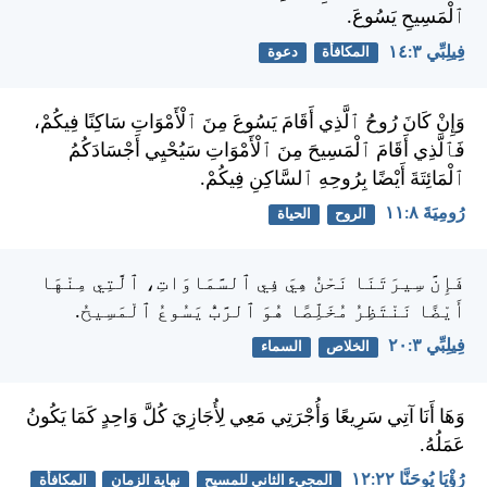
ٱلْمَسِيحِ يَسُوعَ.
فِيلِبِّي ٣:‏١٤
المكافأة
دعوة
وَإِنْ كَانَ رُوحُ ٱلَّذِي أَقَامَ يَسُوعَ مِنَ ٱلْأَمْوَاتِ سَاكِنًا فِيكُمْ،
فَٱلَّذِي أَقَامَ ٱلْمَسِيحَ مِنَ ٱلْأَمْوَاتِ سَيُحْيِي أَجْسَادَكُمُ
ٱلْمَائِتَةَ أَيْضًا بِرُوحِهِ ٱلسَّاكِنِ فِيكُمْ.
رُومِيَةَ ٨:‏١١
الروح
الحياة
فَإِنَّ سِيرَتَنَا نَحْنُ هِيَ فِي ٱلسَّمَاوَاتِ، ٱلَّتِي مِنْهَا
أَيْضًا نَنْتَظِرُ مُخَلِّصًا هُوَ ٱلرَّبُّ يَسُوعُ ٱلْمَسِيحُ.
فِيلِبِّي ٣:‏٢٠
الخلاص
السماء
وَهَا أَنَا آتِي سَرِيعًا وَأُجْرَتِي مَعِي لِأُجَازِيَ كُلَّ وَاحِدٍ كَمَا يَكُونُ
عَمَلُهُ.
رُؤْيَا يُوحَنَّا ٢٢:‏١٢
المجيء الثاني للمسيح
نهاية الزمان
المكافأة