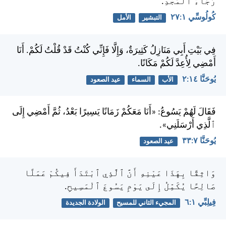
رَجَاءُ ٱلْمَجْدِ.
كُولُوسِّي ١:‏٢٧
التبشير
الأمل
فِي بَيْتِ أَبِي مَنَازِلُ كَثِيرَةٌ، وَإِلَّا فَإِنِّي كُنْتُ قَدْ قُلْتُ لَكُمْ. أَنَا
أَمْضِي لِأُعِدَّ لَكُمْ مَكَانًا.
يُوحَنَّا ١٤:‏٢
الأب
السماء
عيد الصعود
فَقَالَ لَهُمْ يَسُوعُ: «أَنَا مَعَكُمْ زَمَانًا يَسِيرًا بَعْدُ، ثُمَّ أَمْضِي إِلَى
ٱلَّذِي أَرْسَلَنِي».
يُوحَنَّا ٧:‏٣٣
عيد الصعود
وَاثِقًا بِهَذَا عَيْنِهِ أَنَّ ٱلَّذِي ٱبْتَدَأَ فِيكُمْ عَمَلًا
صَالِحًا يُكَمِّلُ إِلَى يَوْمِ يَسُوعَ ٱلْمَسِيحِ.
فِيلِبِّي ١:‏٦
المجيء الثاني للمسيح
الولادة الجديدة