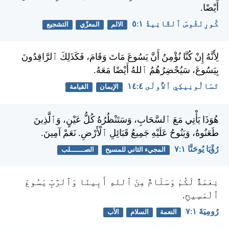
أَيْضًا.
كُورِنْثُوسَ ٱلثَّانِيةُ ١:‏٥
الالم
المعزّي
التشجيع
لِأَنَّهُ إِنْ كُنَّا نُؤْمِنُ أَنَّ يَسُوعَ مَاتَ وَقَامَ، فَكَذَلِكَ ٱلرَّاقِدُونَ
بِيَسُوعَ، سَيُحْضِرُهُمُ ٱللهُ أَيْضًا مَعَهُ.
تَسَالُونِيكِي ٱلأُولَى ٤:‏١٤
الإيمان
القيامة
هُوَذَا يَأْتِي مَعَ ٱلسَّحَابِ، وَسَتَنْظُرُهُ كُلُّ عَيْنٍ، وَٱلَّذِينَ
طَعَنُوهُ، وَيَنُوحُ عَلَيْهِ جَمِيعُ قَبَائِلِ ٱلْأَرْضِ. نَعَمْ آمِينَ.
رُؤْيَا يُوحَنَّا ١:‏٧
المجيء الثاني للمسيح
الصـــــــلب
نِعْمَةٌ لَكُمْ وَسَلَامٌ مِنَ ٱللهِ أَبِينَا وَٱلرَّبِّ يَسُوعَ
ٱلْمَسِيحِ.
رُومِيَةَ ١:‏٧
النعمة
السلام
الأب