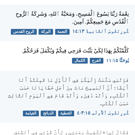
نِعْمَةُ رَبِّنَا يَسُوعَ ٱلْمَسِيحِ، وَمَحَبَّةُ ٱللهِ، وَشَرِكَةُ ٱلرُّوحِ
ٱلْقُدُسِ مَعَ جَمِيعِكُمْ. آمِينَ.
كُورِنْثُوسَ ٱلثَّانِيةُ ١٣:‏١٤
النعمة
البركة
الروح القدس
كَلَّمْتُكُمْ بِهَذَا لِكَيْ يَثْبُتَ فَرَحِي فِيكُمْ وَيُكْمَلَ فَرَحُكُمْ.
يُوحَنَّا ١٥:‏١١
الفرح
الكمال
فَإِنَّنِي سَلَّمْتُ إِلَيْكُمْ فِي ٱلْأَوَّلِ مَا قَبِلْتُهُ أَنَا
أَيْضًا: أَنَّ ٱلْمَسِيحَ مَاتَ مِنْ أَجْلِ خَطَايَانَا حَسَبَ
ٱلْكُتُبِ، وَأَنَّهُ دُفِنَ، وَأَنَّهُ قَامَ فِي ٱلْيَوْمِ ٱلثَّالِثِ
حَسَبَ ٱلْكُتُبِ.
كُورِنْثُوسَ ٱلأُولَى ١٥:‏٣-‏٤
الخطية
الذبائح
القيامة
فَقَالَ لِي: «تَكْفِيكَ نِعْمَتِي، لِأَنَّ قُوَّتِي فِي ٱلضَّعْفِ