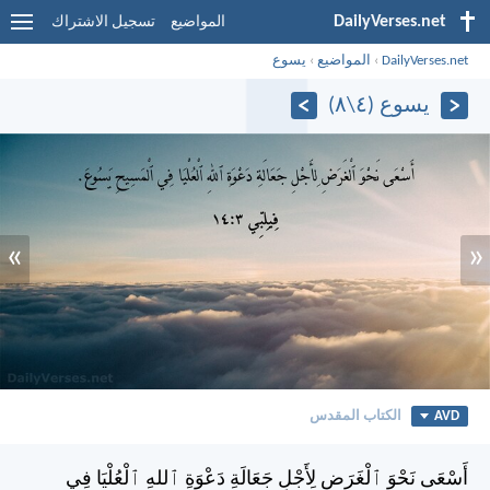
DailyVerses.net
المواضيع
تسجيل الاشتراك
DailyVerses.net
›
المواضيع
›
يسوع
يسوع (٤\٨)
»
«
AVD
الكتاب المقدس
أَسْعَى نَحْوَ ٱلْغَرَضِ لِأَجْلِ جَعَالَةِ دَعْوَةِ ٱللهِ ٱلْعُلْيَا فِي