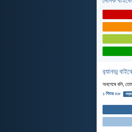
দৈনিক বাইবে
র‌্যানড্ম বাই
অবশেষে বলি, তোমর
১ পিতর ৩:৮
নম্র