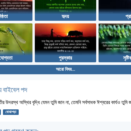
িষ্ঠতা
হৃদয়
প্র
রযোগ্যতা
পুরস্কার
সৃষ্টি
আরো বিষয়...
 বাইবেল পদ
তীর উদরস্থ অস্থির বৃদ্ধি যেমন তুমি জান না, তেমনি সর্বসাধক ঈশ্বরের কার্যও তুমি
বোঝাপড়া