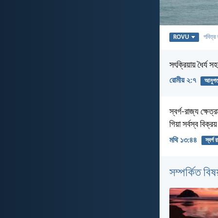
ROVU
পবিত্র 
সৎক্রিয়ায় ধৈর্য 
রোমীয় ২:৭
আনুগত
স্বর্গ-রাজ্য ক্ষে
গিয়া সর্বস্ব বিক্
মথি ১৩:৪৪
স্বর্গ 
সম্পর্কিত বিষয