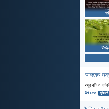
ঘন
নির্ভ
আজকের জন্য
বায়ুর গতি ও গর্ভব
উপ ১১:৫
সৃষ্টিকর্তা