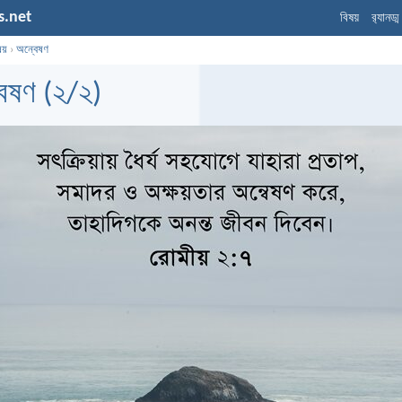
s.net
বিষয়
র‌্যানড্
ষয়
›
অন্বেষণ
েষণ (২/২)