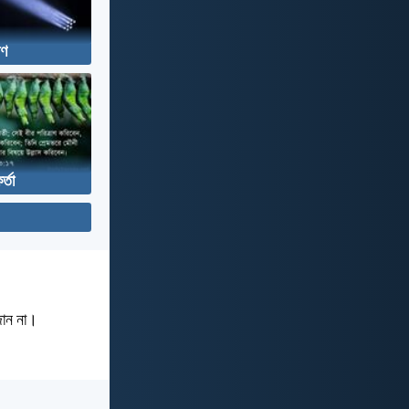
াণ
কর্তা
 জান না।