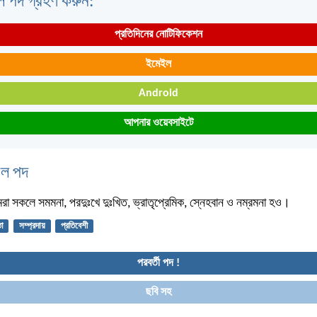
ল পদ গ্রহণ করুন:
প্রতিদিনের নোটিফিকেশন
ইমেইল
Android
আপনার ওয়েবসাইটে
বেল পদ
া সকলে সমমনা, পরদুঃখে দুঃখিত, ভ্রাতৃপ্রেমিক, স্নেহবান ও নম্রমনা হও।
তা
সম্প্রদায়
প্রতিবেশী
পরবর্তী পদ !
ছবি সহ