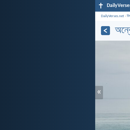
DailyVerse
DailyVerses.net
›
বি
অন্ব
«