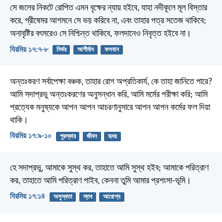
সে জলের নিকটে রোপিত এমন বৃক্ষের ন্যায় হইবে, যাহা নদীকূলে মূল বিস্তার
করে, গ্রীষেমর আগমনে সে ভয় করিবে না, এবং তাহার পত্র সতেজ থাকিবে;
অনাবৃষ্টির বৎসরেও সে নিশ্চিন্ত থাকিবে, ফলদানেও নিবৃত্ত হইবে না।
যিরমিয় ১৭:৭-৮
নির্ভর
আশীর্বাদ
ফলবান
অন্তঃকরণ সর্বাপেক্ষা বঞ্চক, তাহার রোগ অপ্রতিকার্য, কে তাহা জানিতে পারে?
আমি সদাপ্রভু অন্তঃকরণের অনুসন্ধান করি, আমি মর্মের পরীক্ষা করি; আমি
প্রত্যেক মনুষ্যকে আপন আপন আচরণানুসারে আপন আপন কর্মের ফল দিয়া
থাকি।
যিরমিয় ১৭:৯-১০
পুরস্কার
জীবন
হৃদয়
হে সদাপ্রভু, আমাকে সুস্থ কর, তাহাতে আমি সুস্থ হইব; আমাকে পরিত্রাণ
কর, তাহাতে আমি পরিত্রাণ পাইব, কেননা তুমি আমার প্রশংসা-ভূমি।
যিরমিয় ১৭:১৪
অসুস্থতা
স্তব
আরোগ্য