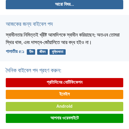
আরো বিষয়...
আজকের জন্য বাইবেল পদ
স্বাধীনতার নিমিত্তই খ্রীষ্ট আমাদিগকে স্বাধীন করিয়াছেন; অতএব তোমরা
স্থির থাক, এবং দাসত্ব-জোঁয়ালিতে আর বদ্ধ হইও না।
গালাতীয় ৫:১
যীশু
জীবন
মুক্তিদাতা
দৈনিক বাইবেল পদ গ্রহণ করুন:
প্রতিদিনের নোটিফিকেশন
ইমেইল
Android
আপনার ওয়েবসাইটে