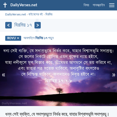
DailyVerses.net
বিষয়
সাবস্ক্রাইব
DailyVerses.net
›
বাইবেলের বই
›
যিরমিয়
যিরমিয় ১৭
অনলাইনে
যিরমিয় ১৭
পড়ুন
ROVU
«
»
ধন্য সেই ব্যক্তি, যে সদাপ্রভুতে নির্ভর করে, যাহার বিশ্বাসভূমি সদাপ্রভু।