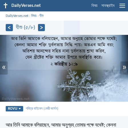
DailyVerses.net
বিষয়
সাবস্ক্রাইব
DailyVerses.net
›
বিষয়
›
যীশু
যীশু (৫/৮)
«
»
ROVU
পবিত্র বাইবেল (কেরী ভার্সন)
আর তিনি আমাকে বলিয়াছেন, আমার অনুগ্রহ তোমার পক্ষে যথেষ্ট; কেননা