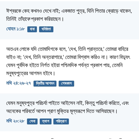
ঈশ্বরকে কেহ কখনও দেখে নাই; একজাত পুত্র, যিনি পিতার ক্রোড়ে থাকেন,
তিনিই
তাঁহাকে
প্রকাশ করিয়াছেন।
যোহন ১:১৮
বাবা
ঘনিষ্ঠতা
অতএব লোকে যদি তোমাদিগকে বলে, ‘দেখ, তিনি প্রান্তরে,’ তোমরা বাহিরে
যাইও না; ‘দেখ, তিনি অন্তরাগারে,’ তোমরা বিশ্বাস করিও না। কারণ বিদ্যুৎ
যেমন পূর্বদিক হইতে নির্গত হইয়া পশ্চিমদিক পর্যন্ত প্রকাশ পায়, তেমনি
মনুষ্যপুত্রের আগমন হইবে।
মথি ২৪:২৬-২৭
দ্বিতীয় আগমন
শেষকাল
যেমন মনুষ্যপুত্র পরিচর্যা পাইতে আইসেন নাই, কিন্তু পরিচর্যা করিতে, এবং
অনেকের পরিবর্তে আপন প্রাণ মুক্তির মূল্যরূপে দিতে আসিয়াছেন।
মথি ২০:২৮
সেবা
ত্যাগ
পরিত্রাণ