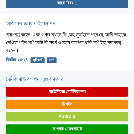
আরো বিষয়...
আজকের জন্য বাইবেল পদ
সদাপ্রভু কহেন, এমন গুপ্ত স্থানে কি কেহ লুকাইতে পারে যে, আমি তাহাকে
দেখিতে পাইব না? আমি কি স্বর্গ ও মর্ত্য ব্যাপিয়া থাকি না? ইহা সদাপ্রভু
কহেন।
যিরমিয় ২৩:২৪
সৃষ্টিকর্তা
স্বর্গ
দৈনিক বাইবেল পদ গ্রহণ করুন:
প্রতিদিনের নোটিফিকেশন
ইমেইল
Android
আপনার ওয়েবসাইটে