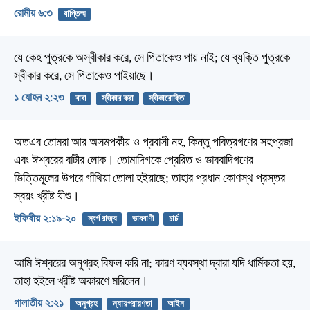
রোমীয় ৬:৩
বাপ্তিস্ম
যে কেহ পুত্রকে অস্বীকার করে, সে পিতাকেও পায় নাই; যে ব্যক্তি পুত্রকে
স্বীকার করে, সে পিতাকেও পাইয়াছে।
১ যোহন ২:২৩
বাবা
স্বীকার করা
স্বীকারোক্তি
অতএব তোমরা আর অসমপর্কীয় ও প্রবাসী নহ, কিন্তু পবিত্রগণের সহপ্রজা
এবং ঈশ্বরের বাটীর লোক। তোমাদিগকে প্রেরিত ও ভাববাদিগণের
ভিত্তিমূলের উপরে গাঁথিয়া তোলা হইয়াছে; তাহার প্রধান কোণস্থ প্রস্তর
স্বয়ং খ্রীষ্ট যীশু।
ইফিষীয় ২:১৯-২০
স্বর্গ রাজ্য
ভাববাণী
চার্চ
আমি ঈশ্বরের অনুগ্রহ বিফল করি না; কারণ ব্যবস্থা দ্বারা যদি ধার্মিকতা হয়,
তাহা হইলে খ্রীষ্ট অকারণে মরিলেন।
গালাতীয় ২:২১
অনুগ্রহ
ন্যায়পরায়ণতা
আইন