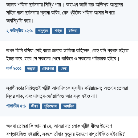
আমার শক্তি দুর্বলতায় সিদ্ধি পায়। অতএব আমি বরং অতিশয় আনন্দের
সহিত নানা দুর্বলতায় শ্লাঘা করিব, যেন খ্রীষ্টের শক্তি আমার উপরে
অবস্থিতি করে।
২ করিন্থীয় ১২:৯
অনুগ্রহ
শক্তি
দুর্বলতা
তখন তিনি বসিয়া সেই বারো জনকে ডাকিয়া কহিলেন, কেহ যদি প্রথম হইতে
ইচ্ছা করে, তবে সে সকলের শেষে থাকিবে ও সকলের পরিচারক হইবে।
মার্ক ৯:৩৫
নম্রতা
বোঝাপড়া
সেবা
স্বাধীনতার নিমিত্তই খ্রীষ্ট আমাদিগকে স্বাধীন করিয়াছেন; অতএব তোমরা
স্থির থাক, এবং দাসত্ব-জোঁয়ালিতে আর বদ্ধ হইও না।
গালাতীয় ৫:১
জীবন
মুক্তিদাতা
আসক্তি
অথবা তোমরা কি জান না যে, আমরা যত লোক খ্রীষ্ট যীশুর উদ্দেশে
বাপ্তাইজিত হইয়াছি, সকলে তাঁহার মৃত্যুর উদ্দেশে বাপ্তাইজিত হইয়াছি?