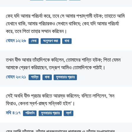
কেহ যদি আমার পরিচর্যা করে, তবে সে আমার পশ্চাদ্‌গামী হউক; তাহাতে আমি
যেখানে থাকি, আমার পরিচারকও সেখানে থাকিবে; কেহ যদি আমার পরিচর্যা
করে, তবে পিতা তাহার সম্মান করিবেন।
যোহন ১২:২৬
সেবা
অনুসরণ করা
বাবা
তখন যীশু আবার তাঁহাদিগকে কহিলেন, তোমাদের শান্তি হউক; পিতা যেমন
আমাকে প্রেরণ করিয়াছেন, তদ্রূপ আমিও তোমাদিগকে পাঠাই।
যোহন ২০:২১
শান্তি
বাবা
সুসমাচার প্রচার
সেই অবধি যীশু প্রচার করিতে আরম্ভ করিলেন; বলিতে লাগিলেন, ‘মন
ফিরাও, কেননা স্বর্গ-রাজ্য সন্নিকট হইল’।
মথি ৪:১৭
পরিবর্তন
সুসমাচার প্রচার
স্বর্গ