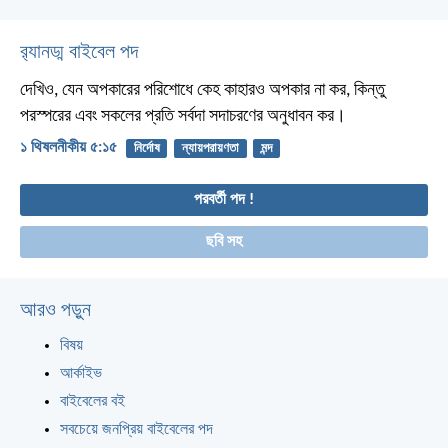
র‌্যানড্ম বাইবেল পদ
দেখিও, যেন অপকারের পরিশোধে কেহ কাহারও অপকার না কর, কিন্তু
পরস্পরের এবং সকলের প্রতি সর্বদা সদাচরণের অনুধাবন কর।
১ থিষলনীকীয় ৫:১৫
নির্দোষ
ন্যায়পরায়ণতা
মন্দ
পরবর্তী পদ !
ছবি সহ
আরও পড়ুন
বিষয়
আর্কাইভ
বাইবেলের বই
সবচেয়ে জনপ্রিয় বাইবেলের পদ