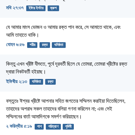
মথি ২৭:৩৭
ইষ্টার ইস্টার
ক্রুশ
যে আমার মাংস ভোজন ও আমার রক্ত পান করে, সে আমাতে থাকে, এবং
আমি তাহাতে থাকি।
যোহন ৬:৫৬
শরীর
রক্ত
ঘনিষ্ঠতা
কিন্তু এখন খ্রীষ্ট যীশুতে, পূর্বে দূরবর্তী ছিলে যে তোমরা, তোমরা খ্রীষ্টের রক্ত
দ্বারা নিকটবর্তী হইয়াছ।
ইফিষীয় ২:১৩
ঘনিষ্ঠতা
রক্ত
বস্তুতঃ ঈশ্বর খ্রীষ্টে আপনার সহিত জগতের সম্মিলন করাইয়া দিতেছিলেন,
তাহাদের অপরাধ সকল তাহাদের বলিয়া গণনা করিলেন না; এবং সেই
সম্মিলনের বার্তা আমাদিগকে সমর্পণ করিয়াছেন।
২ করিন্থীয় ৫:১৯
পাপ
পরিত্রাণ
পৃথিবী