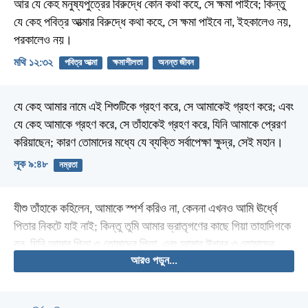
আর যে কেহ মনুষ্যপুত্রের বিরুদ্ধে কোন কথা কহে, সে ক্ষমা পাইবে; কিন্তু
যে কেহ পবিত্র আত্মার বিরুদ্ধে কথা কহে, সে ক্ষমা পাইবে না, ইহকালেও নয়,
পরকালেও নয়।
মথি ১২:৩২
পবিত্র আত্মা
ক্ষমাশীলতা
অনন্ত জীবন
যে কেহ আমার নামে এই শিশুটিকে গ্রহণ করে, সে আমাকেই গ্রহণ করে; এবং
যে কেহ আমাকে গ্রহণ করে, সে তাঁহাকেই গ্রহণ করে, যিনি আমাকে প্রেরণ
করিয়াছেন; কারণ তোমাদের মধ্যে যে ব্যক্তি সর্বাপেক্ষা ক্ষুদ্র, সেই মহান।
লূক ৯:৪৮
নম্রতা
যীশু তাঁহাকে কহিলেন, আমাকে স্পর্শ করিও না, কেননা এখনও আমি ঊর্ধ্বে
পিতার নিকটে যাই নাই; কিন্তু তুমি আমার ভ্রাতৃগণের কাছে গিয়া তাহাদিগকে
বল, যিনি আমার পিতা ও তোমাদের পিতা, এবং আমার ঈশ্বর ও তোমাদের
আরও পড়ুন...
ঈশ্বর, তাঁহার নিকটে আমি ঊর্ধ্বে যাইতেছি।