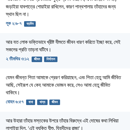
জড়াইয়া যাবপাত্রে শোয়াইয়া রাখিলেন, কারণ পান্থশালায় তাঁহাদের জন্য
স্থান ছিল না।
লূক ২:৬-৭
বড়দিন
আর যত লোক ভক্তিভাবে খ্রীষ্ট যীশুতে জীবন ধারণ করিতে ইচ্ছা করে, সেই
সকলের প্রতি তাড়না ঘটিবে।
২ তীমথিয় ৩:১২
জীবন
নির্যাতন
যেমন জীবন্ত পিতা আমাকে প্রেরণ করিয়াছেন, এবং পিতা হেতু আমি জীবিত
আছি, সেইরূপ যে কেহ আমাকে ভোজন করে, সেও আমা হেতু জীবিত
থাকিবে।
যোহন ৬:৫৭
বাবা
খাদ্য
জীবন
আর উহারা তাঁহার মস্তকের উপরে তাঁহার বিরুদ্ধে এই দোষের কথা লিখিয়া
লাগাইয়া দিল, ‘এই ব্যক্তি যীশু, যিহূদীদের রাজা’।