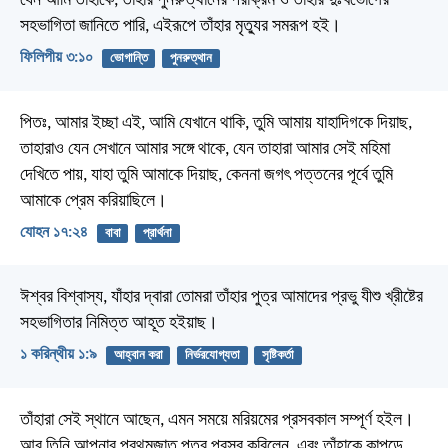
যেন আমি তাঁহাকে, তাঁহার পুনরুত্থানের পরাক্রম ও তাঁহার দুঃখভোগের
সহভাগিতা জানিতে পারি, এইরূপে তাঁহার মৃত্যুর সমরূপ হই।
ফিলিপীয় ৩:১০
ভোগান্তি
পুনরুত্থান
পিতঃ, আমার ইচ্ছা এই, আমি যেখানে থাকি, তুমি আমায় যাহাদিগকে দিয়াছ,
তাহারাও যেন সেখানে আমার সঙ্গে থাকে, যেন তাহারা আমার সেই মহিমা
দেখিতে পায়, যাহা তুমি আমাকে দিয়াছ, কেননা জগৎ পত্তনের পূর্বে তুমি
আমাকে প্রেম করিয়াছিলে।
যোহন ১৭:২৪
বাবা
প্রার্থনা
ঈশ্বর বিশ্বাস্য, যাঁহার দ্বারা তোমরা তাঁহার পুত্র আমাদের প্রভু যীশু খ্রীষ্টের
সহভাগিতার নিমিত্ত আহূত হইয়াছ।
১ করিন্থীয় ১:৯
আহ্বান করা
নির্ভরযোগ্যতা
সৃষ্টিকর্তা
তাঁহারা সেই স্থানে আছেন, এমন সময়ে মরিয়মের প্রসবকাল সম্পূর্ণ হইল।
আর তিনি আপনার প্রথমজাত পুত্র প্রসব করিলেন, এবং তাঁহাকে কাপড়ে