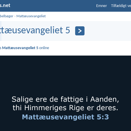
s.net
Emner
Tilfældigt v
ibelbøger
›
Mattæusevangeliet
tæusevangeliet 5
s
Mattæusevangeliet 5
online