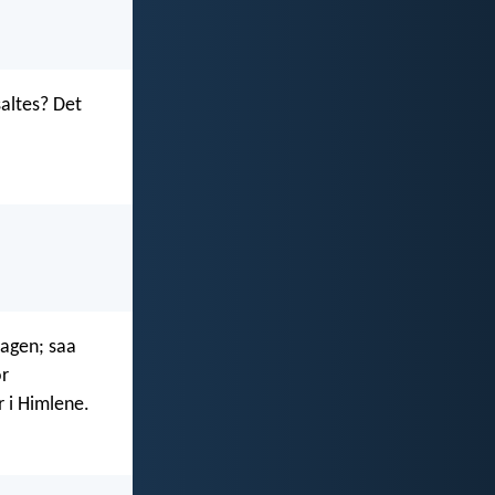
saltes? Det
tagen; saa
or
 i Himlene.