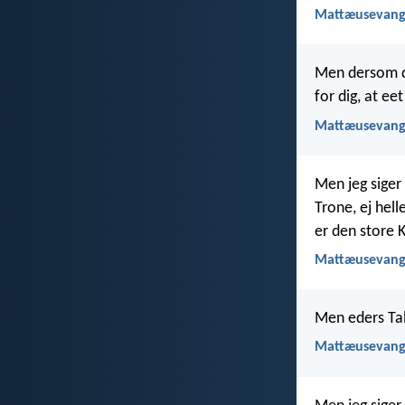
Mattæusevange
Men dersom dit
for dig, at e
Mattæusevange
Men jeg siger
Trone, ej hell
er den store 
Mattæusevange
Men eders Tale
Mattæusevange