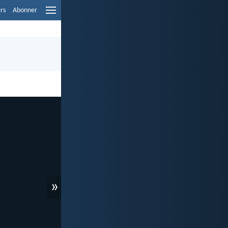
ers
Abonner
»