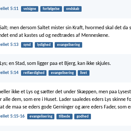
liet 5:11
velsigne
forfølgelse
ondskab
 Salt; men dersom Saltet mister sin Kraft, hvormed skal det da 
 andet end at kastes ud og nedtrædes af Menneskene.
liet 5:13
synd
lydighed
evangelisering
Lys; en Stad, som ligger paa et Bjerg, kan ikke skjules.
liet 5:14
retfærdighed
evangelisering
livet
ller ikke et Lys og sætter det under Skæppen, men paa Lyses
r alle dem, som ere i Huset. Lader saaledes eders Lys skinne f
t de maa se eders gode Gerninger og ære eders Fader, som er
liet 5:15-16
evangelisering
tilbede
godhed