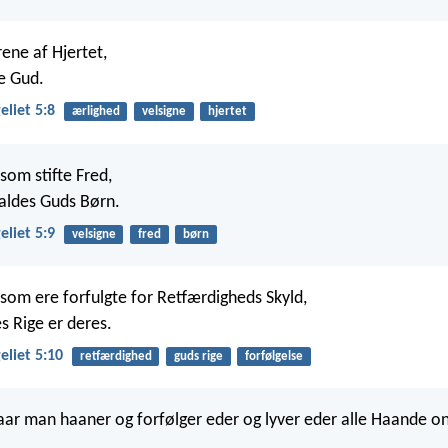
rene af Hjertet,
se Gud.
liet 5:8
ærlighed
velsigne
hjertet
 som stifte Fred,
kaldes Guds Børn.
liet 5:9
velsigne
fred
børn
 som ere forfulgte for Retfærdigheds Skyld,
s Rige er deres.
liet 5:10
retfærdighed
guds rige
forfølgelse
 naar man haaner og forfølger eder og lyver eder alle Haande o