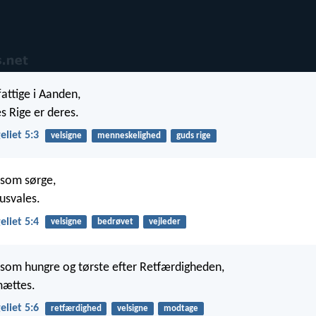
fattige i Aanden,
s Rige er deres.
liet 5:3
velsigne
menneskelighed
guds rige
, som sørge,
husvales.
liet 5:4
velsigne
bedrøvet
vejleder
, som hungre og tørste efter Retfærdigheden,
mættes.
liet 5:6
retfærdighed
velsigne
modtage