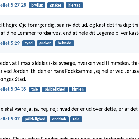
liet 5:27-28
bryllup
ønsker
hjertet
 højre Øje forarger dig, saa riv det ud, og kast det fra dig; th
et af dine Lemmer fordærves, end at hele dit Legeme bliver kast
liet 5:29
synd
ønsker
helvede
 eder, at I maa aldeles ikke sværge, hverken ved Himmelen, thi
er ved Jorden, thi den er hans Fodskammel, ej heller ved Jerusa
Konges Stad.
liet 5:34-35
tale
pålidelighed
himlen
 skal være ja, ja, nej, nej; hvad der er ud over dette, er af de
liet 5:37
pålidelighed
ondskab
tale