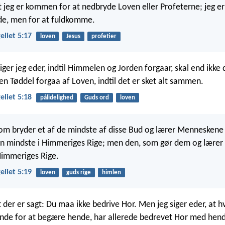
t jeg er kommen for at nedbryde Loven eller Profeterne; jeg 
de, men for at fuldkomme.
liet 5:17
loven
Jesus
profetier
siger jeg eder, indtil Himmelen og Jorden forgaar, skal end ikke
en Tøddel forgaa af Loven, indtil det er sket alt sammen.
liet 5:18
pålidelighed
Guds ord
loven
som bryder et af de mindste af disse Bud og lærer Menneskene
en mindste i Himmeriges Rige; men den, som gør dem og lærer
 Himmeriges Rige.
liet 5:19
loven
guds rige
himlen
t der er sagt: Du maa ikke bedrive Hor. Men jeg siger eder, at 
inde for at begære hende, har allerede bedrevet Hor med hende 