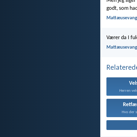
Men jeg siger
godt, som had
Mattæusevange
Værer da I f
Mattæusevange
Relatered
Vel
Herren vels
Retfæ
Hvo der s