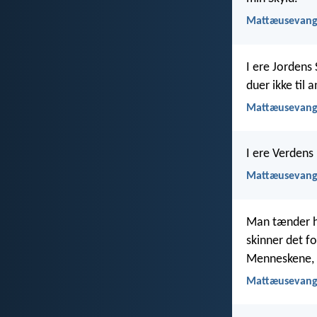
Mattæusevange
I ere Jordens
duer ikke til
Mattæusevange
I ere Verdens 
Mattæusevange
Man tænder he
skinner det fo
Menneskene, a
Mattæusevange