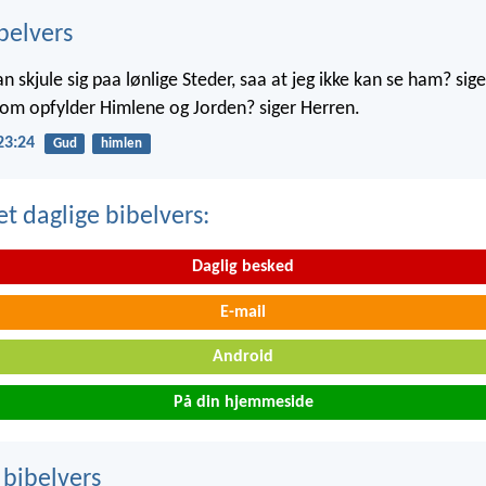
belvers
skjule sig paa lønlige Steder, saa at jeg ikke kan se ham? sige
 som opfylder Himlene og Jorden? siger Herren.
23:24
Gud
himlen
t daglige bibelvers:
Daglig besked
E-mail
Android
På din hjemmeside
 bibelvers