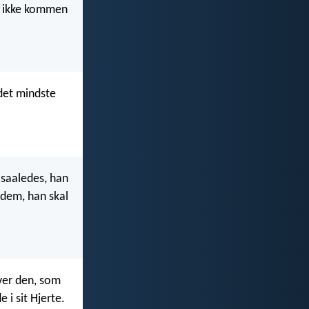
er ikke kommen
 det mindste
 saaledes, han
 dem, han skal
hver den, som
i sit Hjerte.