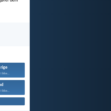
 gører dem
rige
I ikke...
nd
I ikke...