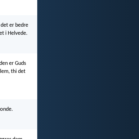
i det er bedre
et i Helvede.
 den er Guds
lem, thi det
t onde.