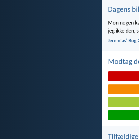
Dagens bi
Mon nogen kan 
jeg ikke den,
Jeremiasʼ Bog 
Modtag de
Tilfældige