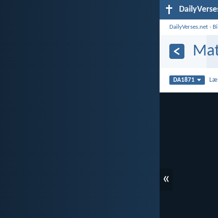
DailyVerse
DailyVerses.net
›
B
Mat
Læ
DA1871
«