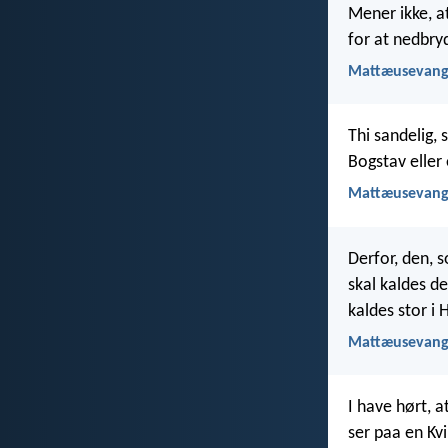
Mener ikke, a
for at nedbry
Mattæusevange
Thi sandelig, 
Bogstav eller 
Mattæusevange
Derfor, den, 
skal kaldes d
kaldes stor i
Mattæusevange
I have hørt, a
ser paa en Kv