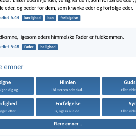
 eder: Elsker eders Fjender, velsigner dem, som forbande eder,
e eder, og beder for dem, som krænke eder og forfølge eder.
liet 5:44
kærlighed
bøn
forfølgelse
uldkomne, ligesom eders himmelske Fader er fuldkommen.
liet 5:48
Fader
hellighed
e emner
signe
Himlen
Guds 
igne dig og...
Thi Herren selv skal...
Eller vide 
rdighed
Forfølgelse
Sy
øger efter...
Ja, ogsaa alle de...
Eller vide 
Flere emner...