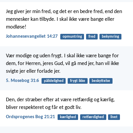
Jeg giver jer min fred, og det er en bedre fred, end den
mennesker kan tilbyde. I skal ikke være bange eller
modløse!
Johannesevangeliet 14:27
opmuntring
fred
bekymring
Vær modige og uden frygt. I skal ikke være bange for
dem, for Herren, jeres Gud, vil gå med jer, han vil ikke
svigte jer eller forlade jer.
5. Mosebog 31:6
pålidelighed
frygt ikke
beskyttelse
Den, der stræber efter at være retfærdig og kærlig,
bliver respekteret og får et godt liv.
Ordsprogenes Bog 21:21
kærlighed
retfærdighed
livet