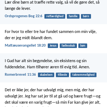
Lær dine børn at træffe rette valg,
så vil de gøre det, så
længe de lever.
Ordsprogenes Bog 22:6
retfærdighed
familie
børn
For hvor to eller tre har fundet sammen om min vilje,
der er jeg midt iblandt dem.
Mattæusevangeliet 18:20
Jesus
fællesskab
bøn
I Gud har alt sin begyndelse, sin eksistens og sin
fuldendelse. Ham tilhører æren til evig tid. Amen.
Romerbrevet 11:36
skabelsen
tilbede
taknemmelighed
Det er ikke jer, der har udvalgt mig, men mig, der har
udvalgt jer. Jeg har sat jer til at gå ud og bære frugt—og
det skal være en varig frugt—så min Far kan give jer alt,