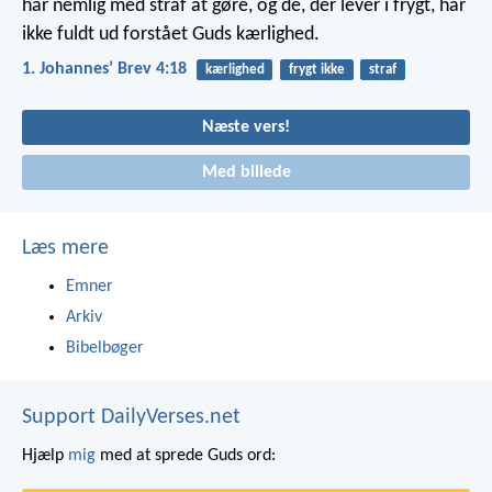
har nemlig med straf at gøre, og de, der lever i frygt, har
ikke fuldt ud forstået Guds kærlighed.
1. Johannesʼ Brev 4:18
kærlighed
frygt ikke
straf
Næste vers!
Med billede
Læs mere
Emner
Arkiv
Bibelbøger
Support DailyVerses.net
Hjælp
mig
med at sprede Guds ord: