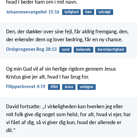
hvad I beder ham om i mit navn.
Johannesevangeliet 15:16
lydighed
bøn
udvalgt
Den, der dækker over sine fejl, får aldrig fremgang,
den,
der erkender dem og lover bedring, får en ny chance.
Ordsprogenes Bog 28:13
synd
bekende
barmhjertighed
Og min Gud vil af sin herlige rigdom gennem Jesus
Kristus give jer alt, hvad I har brug for.
Filipperbrevet 4:19
tillid
Jesus
velsigne
David fortsatte: „I virkeligheden kan hverken jeg eller
mit folk give dig noget som helst, for alt, hvad vi ejer, har
vi fået af dig, så vi giver dig kun, hvad der allerede er
dit.”