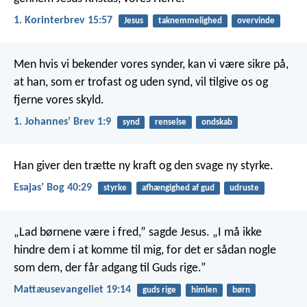
1. Korinterbrev 15:57
Jesus
taknemmelighed
overvinde
Men hvis vi bekender vores synder, kan vi være sikre på,
at han, som er trofast og uden synd, vil tilgive os og
fjerne vores skyld.
1. Johannesʼ Brev 1:9
synd
renselse
ondskab
Han giver den trætte ny kraft og den svage ny styrke.
Esajasʼ Bog 40:29
styrke
afhængighed af gud
udruste
„Lad børnene være i fred,” sagde Jesus. „I må ikke
hindre dem i at komme til mig, for det er sådan nogle
som dem, der får adgang til Guds rige.”
Mattæusevangeliet 19:14
guds rige
himlen
børn