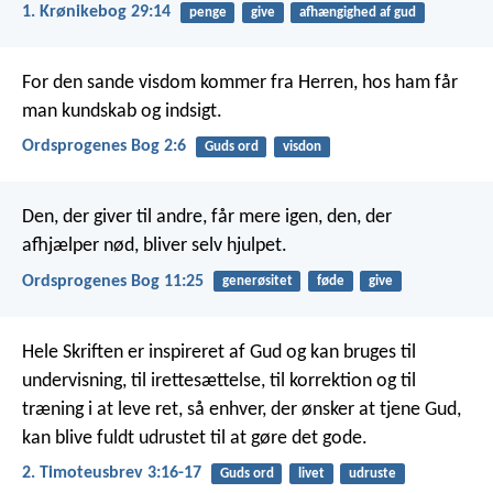
1. Krønikebog 29:14
penge
give
afhængighed af gud
For den sande visdom kommer fra Herren,
hos ham får
man kundskab og indsigt.
Ordsprogenes Bog 2:6
Guds ord
visdon
Den, der giver til andre, får mere igen,
den, der
afhjælper nød, bliver selv hjulpet.
Ordsprogenes Bog 11:25
generøsitet
føde
give
Hele Skriften er inspireret af Gud og kan bruges til
undervisning, til irettesættelse, til korrektion og til
træning i at leve ret, så enhver, der ønsker at tjene Gud,
kan blive fuldt udrustet til at gøre det gode.
2. Timoteusbrev 3:16-17
Guds ord
livet
udruste