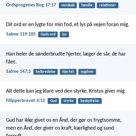
Ordsprogenes Bog 17:17
venskab
familie
relationer
Dit ord er en lygte for min fod,
et lys på vejen foran mig.
Salme 119:105
Guds ord
lys
Han heler de sønderbrudte hjerter,
læger de sår, de har
fået.
Salme 147:3
helbredelse
hjertet
sygdom
Alt dette kan jeg klare ved den styrke, Kristus giver mig.
Filipperbrevet 4:13
Gud
styrke
beskyttelse
Gud har ikke givet os en Ånd, der gør os frygtsomme,
men en Ånd, der giver os kraft, kærlighed og sund