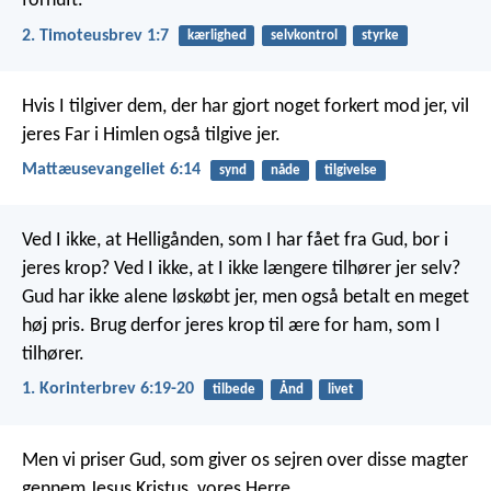
fornuft.
2. Timoteusbrev 1:7
kærlighed
selvkontrol
styrke
Hvis I tilgiver dem, der har gjort noget forkert mod jer, vil
jeres Far i Himlen også tilgive jer.
Mattæusevangeliet 6:14
synd
nåde
tilgivelse
Ved I ikke, at Helligånden, som I har fået fra Gud, bor i
jeres krop? Ved I ikke, at I ikke længere tilhører jer selv?
Gud har ikke alene løskøbt jer, men også betalt en meget
høj pris. Brug derfor jeres krop til ære for ham, som I
tilhører.
1. Korinterbrev 6:19-20
tilbede
Ånd
livet
Men vi priser Gud, som giver os sejren over disse magter
gennem Jesus Kristus, vores Herre.