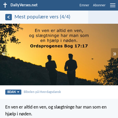
DailyVerses.net
Emner
Abonner
Mest populære vers (4/4)
«
»
BDAN
Bibelen på Hverdagsdansk
En ven er altid en ven,
og slægtninge har man som en
hjælp i nøden.