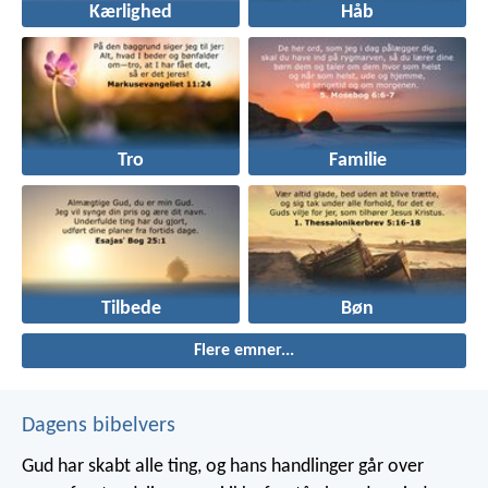
Kærlighed
Håb
Tro
Familie
Tilbede
Bøn
Flere emner...
Dagens bibelvers
Gud har skabt alle ting, og hans handlinger går over