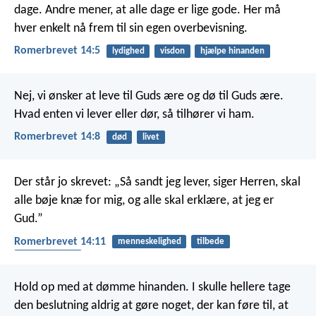
dage. Andre mener, at alle dage er lige gode. Her må
hver enkelt nå frem til sin egen overbevisning.
Romerbrevet 14:5
lydighed
visdon
hjælpe hinanden
Nej, vi ønsker at leve til Guds ære og dø til Guds ære.
Hvad enten vi lever eller dør, så tilhører vi ham.
Romerbrevet 14:8
død
livet
Der står jo skrevet: „Så sandt jeg lever, siger Herren, skal
alle bøje knæ for mig, og alle skal erklære, at jeg er
Gud.”
Romerbrevet 14:11
menneskelighed
tilbede
anerkendende
Hold op med at dømme hinanden. I skulle hellere tage
den beslutning aldrig at gøre noget, der kan føre til, at