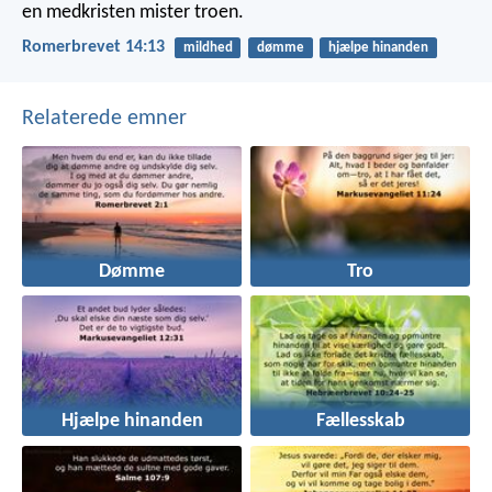
en medkristen mister troen.
Romerbrevet 14:13
mildhed
dømme
hjælpe hinanden
Relaterede emner
Dømme
Tro
Hjælpe hinanden
Fællesskab