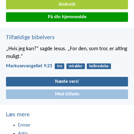
Android
På din hjemmeside
Tilfældige bibelvers
„Hvis jeg kan?” sagde Jesus. „For den, som tror, er alting
muligt.”
Markusevangeliet 9:23
tro
mirakler
helbredelse
Næste vers!
Med billede
Læs mere
Emner
Arkiv