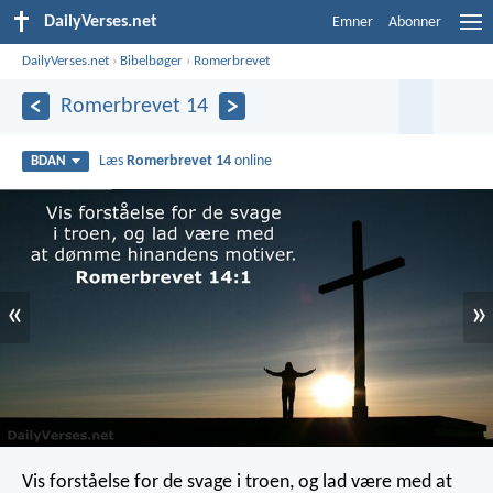
DailyVerses.net
Emner
Abonner
DailyVerses.net
›
Bibelbøger
›
Romerbrevet
Romerbrevet 14
Læs
Romerbrevet 14
online
BDAN
«
»
Vis forståelse for de svage i troen, og lad være med at