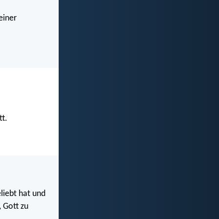
einer
tt.
liebt hat und
, Gott zu