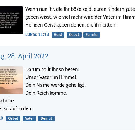
Wenn nun ihr, die ihr böse seid, euren Kindern gut
geben wisst, wie viel mehr wird der Vater im Him
Heiligen Geist geben denen, die ihn bitten!
Lukas 11:13
Geist
Gebet
Familie
, 28. April 2022
Darum sollt ihr so beten:
Unser Vater im Himmel!
Dein Name werde geheiligt.
Dein Reich komme.
schehe
l so auf Erden.
10
Gebet
Vater
Demut