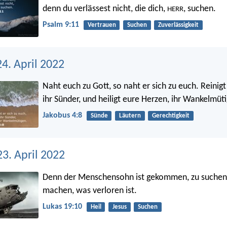
denn du verlässest nicht, die dich,
, suchen.
HERR
Psalm 9:11
Vertrauen
Suchen
Zuverlässigkeit
4. April 2022
Naht euch zu Gott, so naht er sich zu euch. Reinig
ihr Sünder, und heiligt eure Herzen, ihr Wankelmüt
Jakobus 4:8
Sünde
Läutern
Gerechtigkeit
3. April 2022
Denn der Menschensohn ist gekommen, zu suchen 
machen, was verloren ist.
Lukas 19:10
Heil
Jesus
Suchen