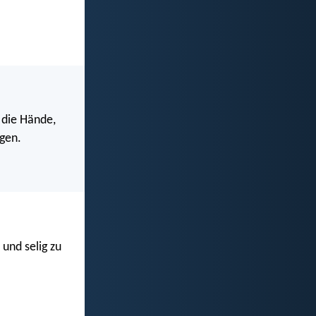
t die Hände,
igen.
und selig zu