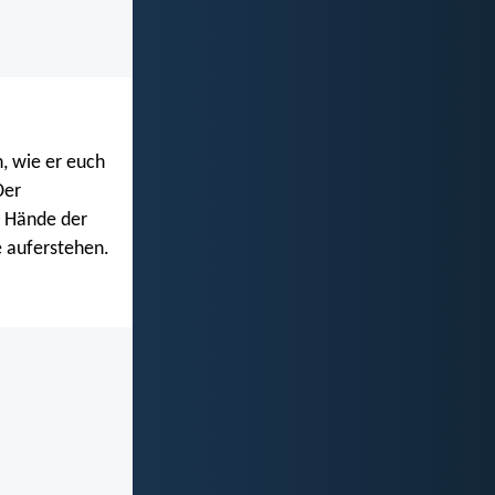
n, wie er euch
Der
 Hände der
e auferstehen.