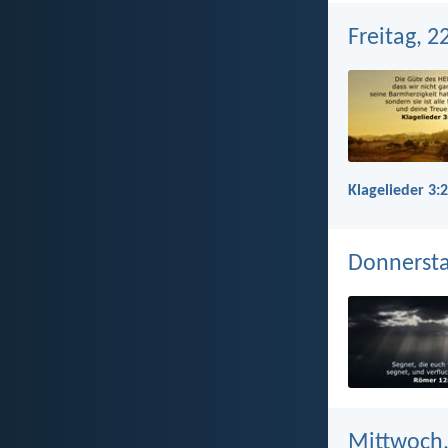
Freitag, 2
Klagelieder 3:
Donnerstag
Mittwoch,