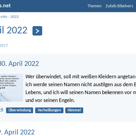
s.net
Themen
Zufalls Bibelvers
rchiv
›
2022
il 2022
 2017
0. April 2022
Wer überwindet, soll mit weißen Kleidern angeta
ich werde seinen Namen nicht austilgen aus dem 
Lebens, und ich will seinen Namen bekennen vor 
und vor seinen Engeln.
:5
Überwindung
Verheißungen
Himmel
9. April 2022