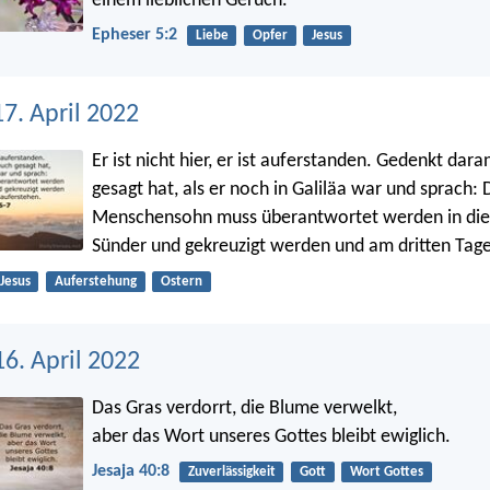
einem lieblichen Geruch.
Epheser 5:2
Liebe
Opfer
Jesus
7. April 2022
Er ist nicht hier, er ist auferstanden. Gedenkt dara
gesagt hat, als er noch in Galiläa war und sprach: 
Menschensohn muss überantwortet werden in die
Sünder und gekreuzigt werden und am dritten Tag
Jesus
Auferstehung
Ostern
6. April 2022
Das Gras verdorrt, die Blume verwelkt,
aber das Wort unseres Gottes bleibt ewiglich.
Jesaja 40:8
Zuverlässigkeit
Gott
Wort Gottes