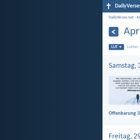
DailyVerse
DailyVerses.net
›
A
Apr
LUT
Luther
Samstag, 3
Offenbarung 3
Freitag, 2