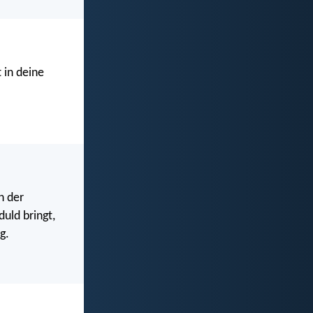
 in deine
h der
uld bringt,
g.