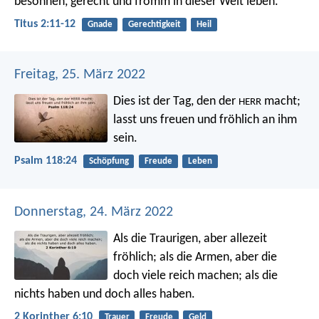
besonnen, gerecht und fromm in dieser Welt leben.
Titus 2:11-12
Gnade
Gerechtigkeit
Heil
Freitag, 25. März 2022
Dies ist der Tag, den der
macht;
HERR
lasst uns freuen und fröhlich an ihm
sein.
Psalm 118:24
Schöpfung
Freude
Leben
Donnerstag, 24. März 2022
Als die Traurigen, aber allezeit
fröhlich; als die Armen, aber die
doch viele reich machen; als die
nichts haben und doch alles haben.
2 Korinther 6:10
Trauer
Freude
Geld