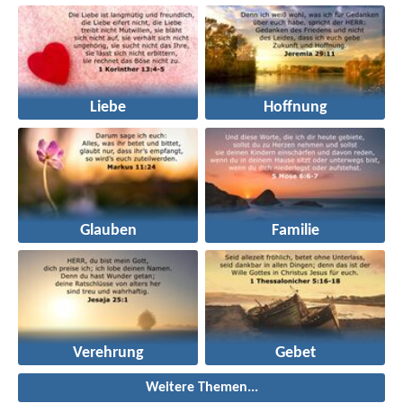
Liebe
Hoffnung
Glauben
Familie
Verehrung
Gebet
Weitere Themen...