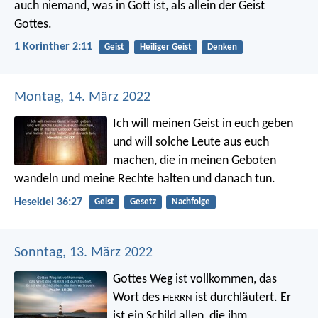
auch niemand, was in Gott ist, als allein der Geist
Gottes.
1 Korinther 2:11
Geist
Heiliger Geist
Denken
Montag, 14. März 2022
Ich will meinen Geist in euch geben
und will solche Leute aus euch
machen, die in meinen Geboten
wandeln und meine Rechte halten und danach tun.
Hesekiel 36:27
Geist
Gesetz
Nachfolge
Sonntag, 13. März 2022
Gottes Weg ist vollkommen,
das
Wort des
ist durchläutert.
Er
HERRN
ist ein Schild allen, die ihm