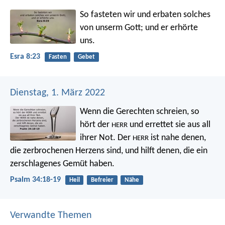
So fasteten wir und erbaten solches
von unserm Gott; und er erhörte
uns.
Esra 8:23
Fasten
Gebet
Dienstag, 1. März 2022
Wenn die Gerechten schreien,
so
hört der
und errettet sie aus all
HERR
ihrer Not.
Der
ist nahe denen,
HERR
die zerbrochenen Herzens sind,
und hilft denen, die ein
zerschlagenes Gemüt haben.
Psalm 34:18-19
Heil
Befreier
Nähe
Verwandte Themen