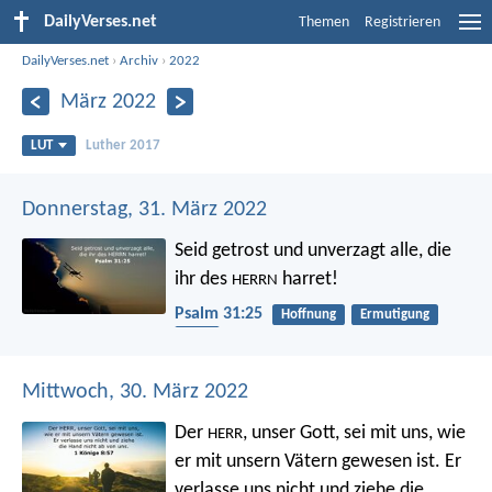
DailyVerses.net
Themen
Registrieren
DailyVerses.net
›
Archiv
›
2022
März 2022
LUT
Luther 2017
Donnerstag, 31. März 2022
Seid getrost und unverzagt
alle, die
ihr des
harret!
HERRN
Psalm 31:25
Hoffnung
Ermutigung
Herz
Mittwoch, 30. März 2022
Der
, unser Gott, sei mit uns, wie
HERR
er mit unsern Vätern gewesen ist. Er
verlasse uns nicht und ziehe die