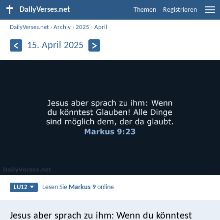
DailyVerses.net
Themen
Registrieren
DailyVerses.net
›
Archiv
›
2025
›
April
15. April 2025
Lesen Sie
Markus 9
online
LU12
Jesus aber sprach zu ihm: Wenn du könntest