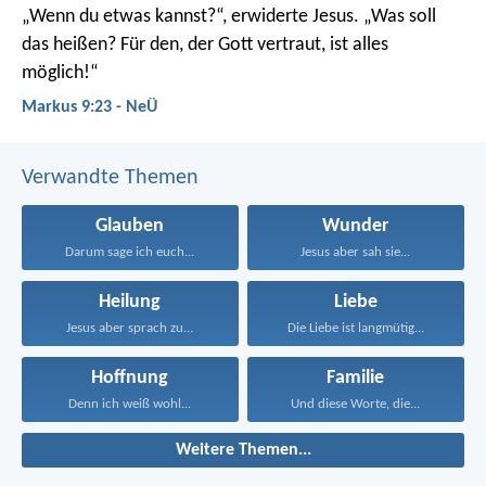
„Wenn du etwas kannst?“, erwiderte Jesus. „Was soll
das heißen? Für den, der Gott vertraut, ist alles
möglich!“
Markus 9:23 - NeÜ
Verwandte Themen
Glauben
Wunder
Darum sage ich euch...
Jesus aber sah sie...
Heilung
Liebe
Jesus aber sprach zu...
Die Liebe ist langmütig...
Hoffnung
Familie
Denn ich weiß wohl...
Und diese Worte, die...
Weitere Themen...