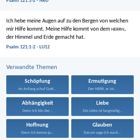
Psalm 121:1-2 - NeÜ
Ich hebe meine Augen auf zu den Bergen
von welchen
mir Hilfe kommt.
Meine Hilfe kommt von dem
,
HERRN
der Himmel und Erde gemacht hat.
Psalm 121:1-2 - LU12
Verwandte Themen
Schöpfung
Ermutigung
Im Anfang schuf Gott...
Der HERR, er ist...
Abhängigkeit
Liebe
Denn ich bin der...
Die Liebe ist langmütig...
Hoffnung
Glauben
Denn ich kenne ja...
Darum sage ich euch...