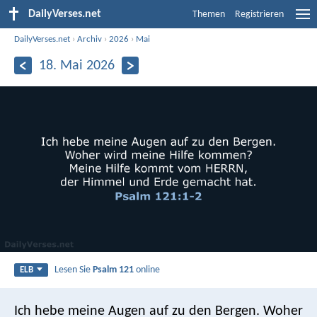
DailyVerses.net
Themen
Registrieren
DailyVerses.net
›
Archiv
›
2026
›
Mai
18. Mai 2026
Lesen Sie
Psalm 121
online
ELB
Ich hebe meine Augen auf zu den Bergen.
Woher