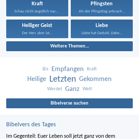
Kraft
Pfingsten
Schau nicht ängstlich nach...
Als der Pfingsttag anbrach...
Heiliger Geist
Liebe
Der Herr aber ist...
Liebe hat Geduld. Liebe...
Weitere Themen...
Empfangen
Bis
Kraft
Letzten
Heilige
Gekommen
Ganz
Werdet
Welt
Bibelverse suchen
Bibelvers des Tages
Im Gegenteil: Euer Leben soll jetzt ganz von dem