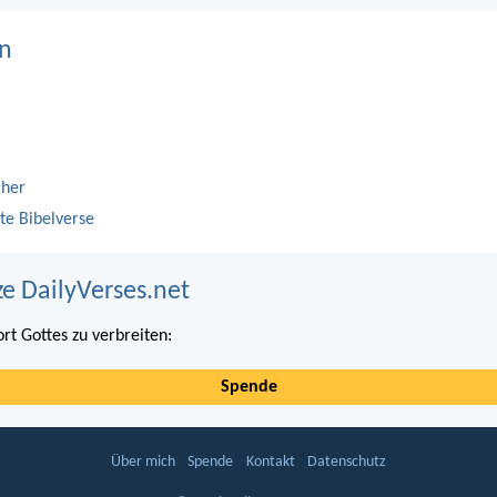
n
cher
te Bibelverse
ze DailyVerses.net
ort Gottes zu verbreiten:
Spende
Über mich
Spende
Kontakt
Datenschutz