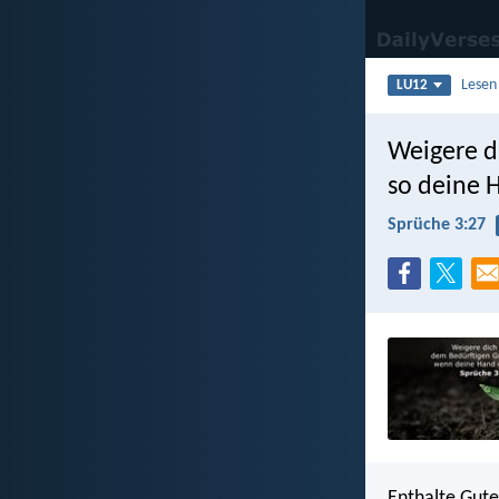
Lesen
LU12
Weigere di
so deine H
Sprüche 3:27
Enthalte Gute