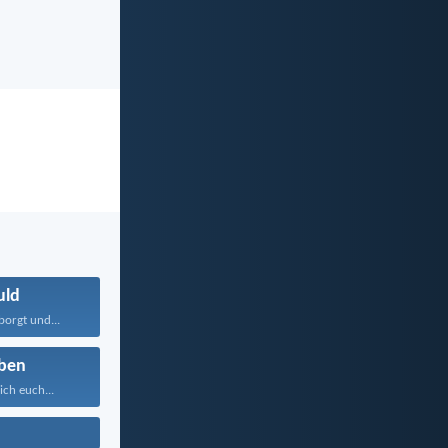
uld
borgt und...
ben
ich euch...