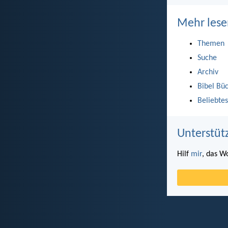
Mehr lese
Themen
Suche
Archiv
Bibel Bü
Beliebtes
Unterstüt
Hilf
mir
, das W