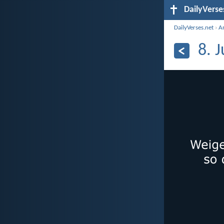
DailyVerse
DailyVerses.net
›
A
8. 