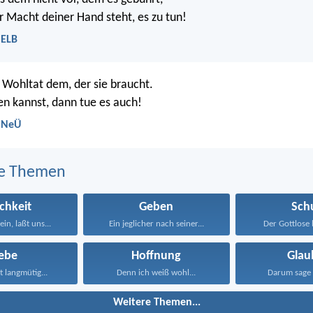
r Macht deiner Hand steht, es zu tun!
 ELB
 Wohltat dem, der sie braucht.
n kannst, dann tue es auch!
- NeÜ
e Themen
ichkeit
Geben
Sch
in, laßt uns...
Ein jeglicher nach seiner...
Der Gottlose 
iebe
Hoffnung
Glau
st langmütig...
Denn ich weiß wohl...
Darum sage 
Weitere Themen...