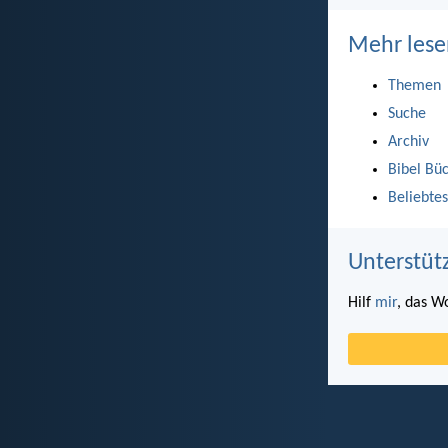
Mehr lese
Themen
Suche
Archiv
Bibel Bü
Beliebtes
Unterstüt
Hilf
mir
, das W