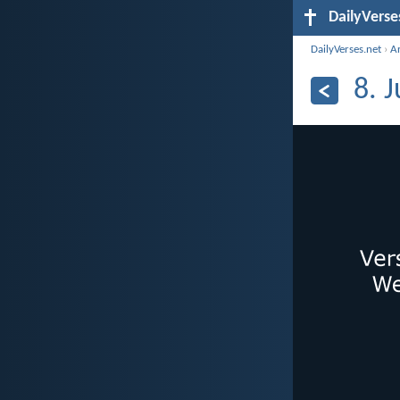
DailyVerse
DailyVerses.net
›
A
8. 