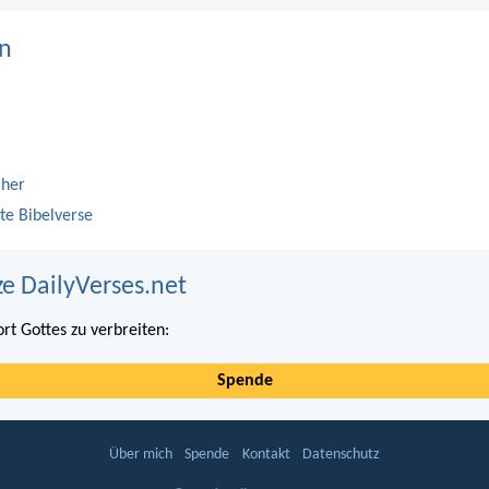
n
cher
te Bibelverse
ze DailyVerses.net
ort Gottes zu verbreiten:
Spende
Über mich
Spende
Kontakt
Datenschutz