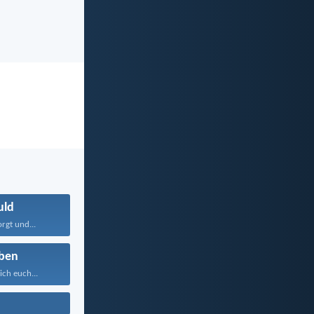
uld
rgt und...
ben
ich euch...