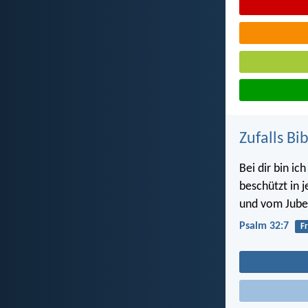
Zufalls Bi
Bei dir bin ic
beschützt in 
und vom Jubel
Psalm 32:7
F