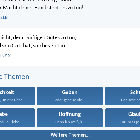
r Macht deiner Hand steht, es zu tun!
 ELB
nicht, dem Dürftigen Gutes zu tun,
 von Gott hat, solches zu tun.
 LU12
e Themen
ichkeit
Geben
Sch
 unsere Liebe...
Jeder gebe so viel...
Der Böse bo
iebe
Hoffnung
Glau
eduld. Liebe...
'Denn ich weiß ja...
Darum sage 
Weitere Themen...