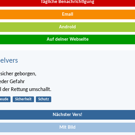
Tägliche Benachrichtigung
Email
Android
Auf deiner Webseite
belvers
h sicher geborgen,
jeder Gefahr
 der Rettung umschallt.
reude
Sicherheit
Schutz
Nächster Vers!
Mit Bild