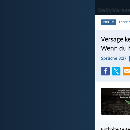
Lesen 
NeÜ
Versage k
Wenn du h
Sprüche 3:27
Enthalte Gute