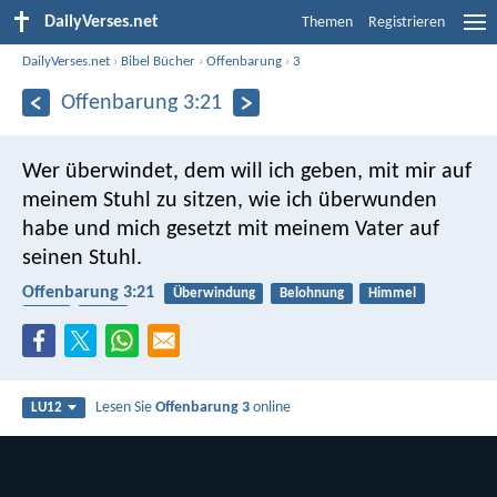
DailyVerses.net
Themen
Registrieren
DailyVerses.net
›
Bibel Bücher
›
Offenbarung
›
3
Offenbarung 3:21
Wer überwindet, dem will ich geben, mit mir auf
meinem Stuhl zu sitzen, wie ich überwunden
habe und mich gesetzt mit meinem Vater auf
seinen Stuhl.
Offenbarung 3:21
Überwindung
Belohnung
Himmel
Jesus
Vater
Lesen Sie
Offenbarung 3
online
LU12