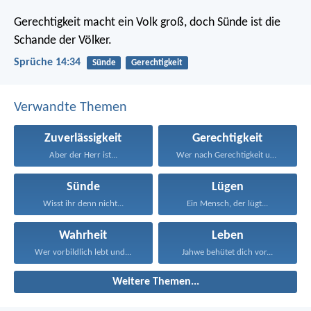
Gerechtigkeit macht ein Volk groß,
doch Sünde ist die
Schande der Völker.
Sprüche 14:34
Sünde
Gerechtigkeit
Verwandte Themen
Zuverlässigkeit
Gerechtigkeit
Aber der Herr ist...
Wer nach Gerechtigkeit und...
Sünde
Lügen
Wisst ihr denn nicht...
Ein Mensch, der lügt...
Wahrheit
Leben
Wer vorbildlich lebt und...
Jahwe behütet dich vor...
Weitere Themen...