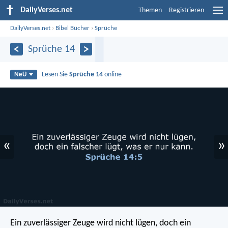
DailyVerses.net
Themen
Registrieren
DailyVerses.net
›
Bibel Bücher
›
Sprüche
Sprüche 14
Lesen Sie
Sprüche 14
online
NeÜ
«
»
Ein zuverlässiger Zeuge wird nicht lügen,
doch ein