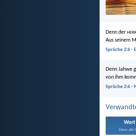
Denn der
HER
Aus seinem 
Sprüche 2:6 - 
Denn Jahwe gi
von ihm komm
Sprüche 2:6 -
Verwandt
Wort
Denn alle S