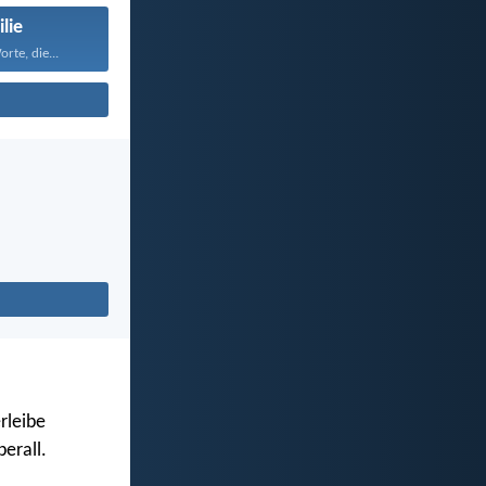
lie
rte, die...
rleibe
erall.