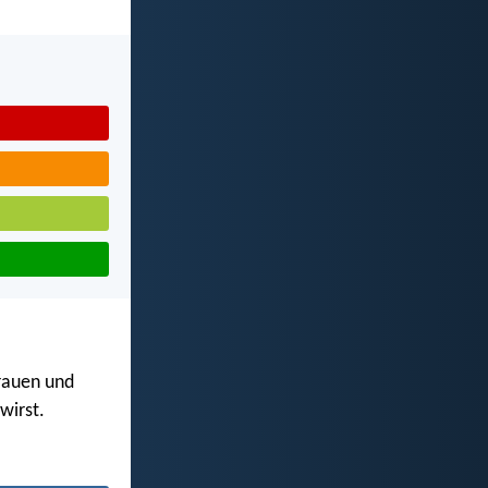
grauen und
 wirst.