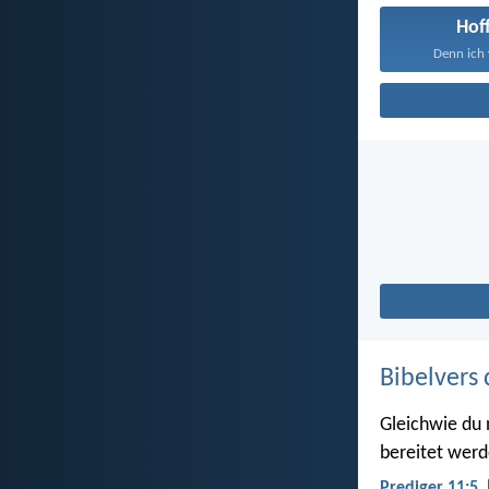
Hof
Denn ich 
Bibelvers 
Gleichwie du 
bereitet werd
Prediger 11:5