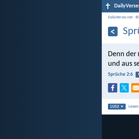
DailyVerse
DailyVerses.net
›
B
Spr
Denn der
und aus s
Sprüche 2:6
Lesen
LU12