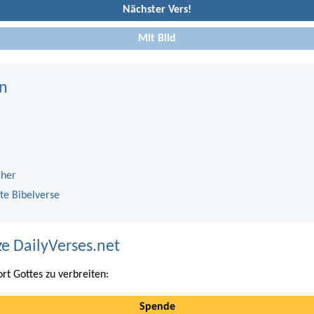
Nächster Vers!
Mit Bild
n
cher
te Bibelverse
ze DailyVerses.net
ort Gottes zu verbreiten:
Spende