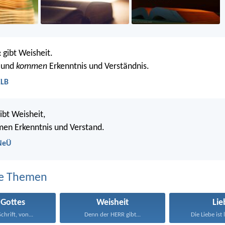
gibt Weisheit.
R
Mund
kommen
Erkenntnis und Verständnis.
ELB
bt Weisheit,
en Erkenntnis und Verstand.
 NeÜ
e Themen
 Gottes
Weisheit
Lie
chrift, von...
Denn der HERR gibt...
Die Liebe ist 