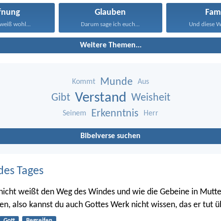
fnung
Glauben
Fami
weiß wohl...
Darum sage ich euch...
Und diese Wo
Weitere Themen...
Munde
Kommt
Aus
Verstand
Gibt
Weisheit
Erkenntnis
Seinem
Herr
Bibelverse suchen
des Tages
nicht weißt den Weg des Windes und wie die Gebeine in Mutte
en, also kannst du auch Gottes Werk nicht wissen, das er tut üb
Gott
Begreifen