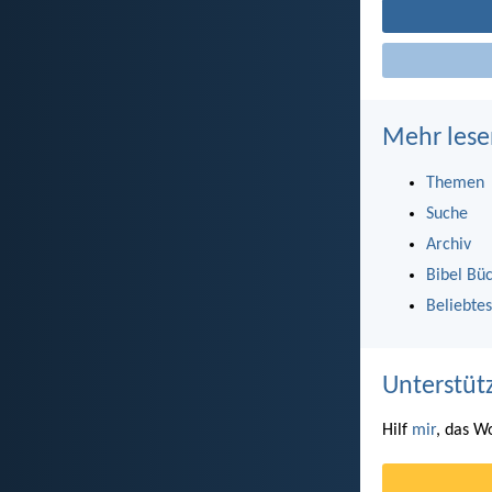
Mehr lese
Themen
Suche
Archiv
Bibel Bü
Beliebtes
Unterstüt
Hilf
mir
, das W