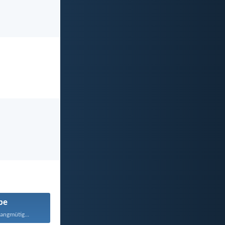
be
langmütig...