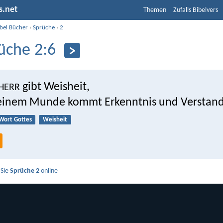
s.net
Themen
Zufalls Bibelvers
ibel Bücher
›
Sprüche
›
2
üche 2:6
gibt Weisheit,
HERR
einem Munde kommt Erkenntnis und Verstand
Wort Gottes
Weisheit
 Sie
Sprüche 2
online