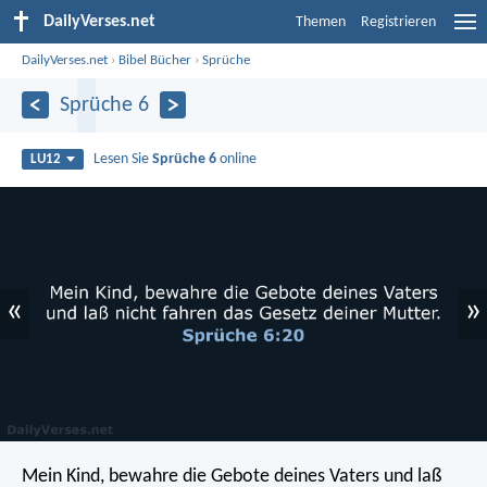
DailyVerses.net
Themen
Registrieren
DailyVerses.net
›
Bibel Bücher
›
Sprüche
Sprüche 6
Lesen Sie
Sprüche 6
online
LU12
«
»
Mein Kind, bewahre die Gebote deines Vaters
und laß