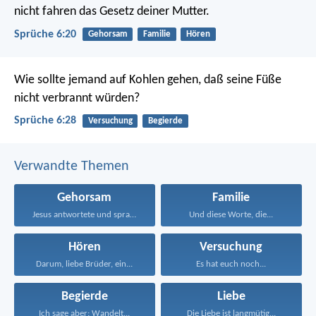
nicht fahren das Gesetz deiner Mutter.
Sprüche 6:20
Gehorsam
Familie
Hören
Wie sollte jemand auf Kohlen gehen,
daß seine Füße
nicht verbrannt würden?
Sprüche 6:28
Versuchung
Begierde
Verwandte Themen
Gehorsam
Familie
Jesus antwortete und sprach...
Und diese Worte, die...
Hören
Versuchung
Darum, liebe Brüder, ein...
Es hat euch noch...
Begierde
Liebe
Ich sage aber: Wandelt...
Die Liebe ist langmütig...