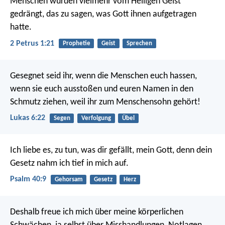
Menschen wurden vielmehr vom Heiligen Geist
gedrängt, das zu sagen, was Gott ihnen aufgetragen
hatte.
2 Petrus 1:21
Prophetie
Geist
Sprechen
Gesegnet seid ihr, wenn die Menschen euch hassen,
wenn sie euch ausstoßen und euren Namen in den
Schmutz ziehen, weil ihr zum Menschensohn gehört!
Lukas 6:22
Segen
Verfolgung
Übel
Ich liebe es, zu tun, was dir gefällt, mein Gott,
denn dein
Gesetz nahm ich tief in mich auf.
Psalm 40:9
Gehorsam
Gesetz
Herz
Deshalb freue ich mich über meine körperlichen