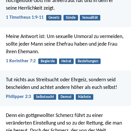
hochgelobte Gott mir anvertraut hat und in dem er
seine Herrlichkeit zeigt.
1 Timotheus 1:9-11
Gesetz
Sünde
Sexualität
Meine Antwort ist: Um sexuelle Unmoral zu vermeiden,
sollte jeder Mann seine Ehefrau haben und jede Frau
ihren Ehemann.
1 Korinther 7:2
Begierde
Heirat
Beziehungen
Tut nichts aus Streitsucht oder Ehrgeiz, sondern seid
bescheiden und achtet andere höher als euch selbst!
Philipper 2:3
Selbstsucht
Demut
Nächste
Denn ein gottgewollter Schmerz führt zu einer
veränderten Einstellung und so zu der Rettung, die man
nie bereut. Doch der Schmerz, der von der Welt