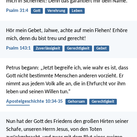
mich in Sicherheit!
Denn das garantiert mir dein Name.
Psalm 31:4
Gott
Verehrung
Leben
Hör mein Gebet, Jahwe, achte auf mein Flehen!
Erhöre
mich, denn du bist treu und gerecht!
Psalm 143:1
Zuverlässigkeit
Gerechtigkeit
Gebet
Petrus begann: „Jetzt begreife ich, wie wahr es ist, dass
Gott nicht bestimmte Menschen anderen vorzieht. Er
nimmt aus jedem Volk alle an, die in Ehrfurcht vor ihm
leben und seinen Willen tun.“
Apostelgeschichte 10:34-35
Gehorsam
Gerechtigkeit
Evangelium
Nun hat der Gott des Friedens den großen Hirten seiner
Schafe, unseren Herrn Jesus, von den Toten