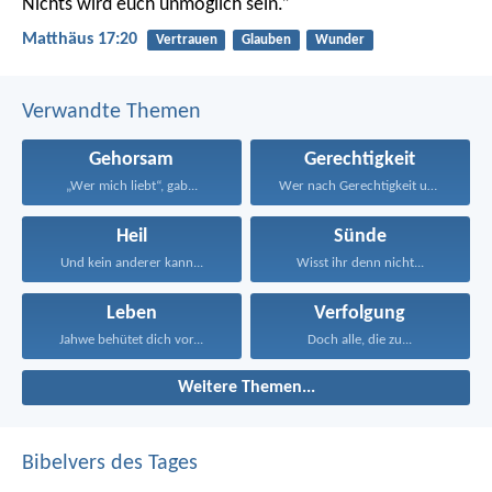
Nichts wird euch unmöglich sein.“
Matthäus 17:20
Vertrauen
Glauben
Wunder
Verwandte Themen
Gehorsam
Gerechtigkeit
„Wer mich liebt“, gab...
Wer nach Gerechtigkeit und...
Heil
Sünde
Und kein anderer kann...
Wisst ihr denn nicht...
Leben
Verfolgung
Jahwe behütet dich vor...
Doch alle, die zu...
Weitere Themen...
Bibelvers des Tages