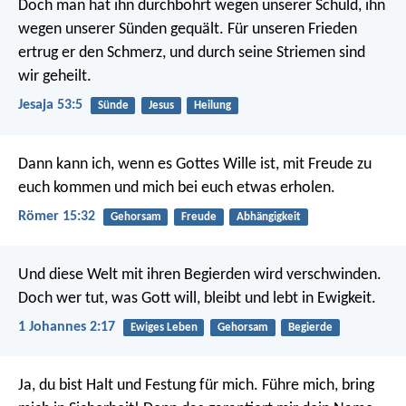
Doch man hat ihn durchbohrt wegen unserer Schuld,
ihn
wegen unserer Sünden gequält.
Für unseren Frieden
ertrug er den Schmerz,
und durch seine Striemen sind
wir geheilt.
Jesaja 53:5
Sünde
Jesus
Heilung
Dann kann ich, wenn es Gottes Wille ist, mit Freude zu
euch kommen und mich bei euch etwas erholen.
Römer 15:32
Gehorsam
Freude
Abhängigkeit
Und diese Welt mit ihren Begierden wird verschwinden.
Doch wer tut, was Gott will, bleibt und lebt in Ewigkeit.
1 Johannes 2:17
Ewiges Leben
Gehorsam
Begierde
Ja, du bist Halt und Festung für mich.
Führe mich, bring