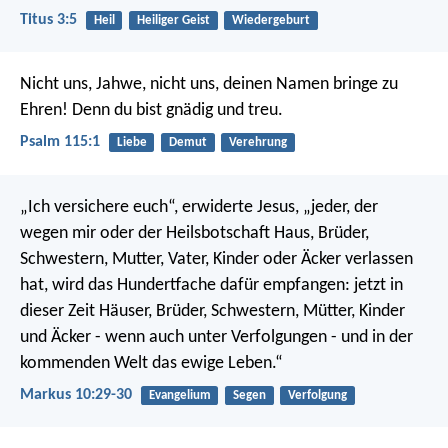
Titus 3:5
Heil
Heiliger Geist
Wiedergeburt
Nicht uns, Jahwe, nicht uns,
deinen Namen bringe zu
Ehren!
Denn du bist gnädig und treu.
Psalm 115:1
Liebe
Demut
Verehrung
„Ich versichere euch“, erwiderte Jesus, „jeder, der
wegen mir oder der Heilsbotschaft Haus, Brüder,
Schwestern, Mutter, Vater, Kinder oder Äcker verlassen
hat,
wird das Hundertfache dafür empfangen: jetzt in
dieser Zeit Häuser, Brüder, Schwestern, Mütter, Kinder
und Äcker - wenn auch unter Verfolgungen - und in der
kommenden Welt das ewige Leben.“
Markus 10:29-30
Evangelium
Segen
Verfolgung