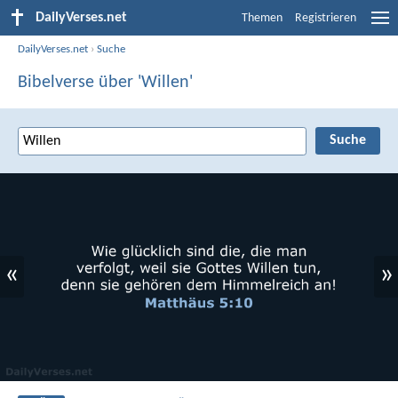
DailyVerses.net
Themen
Registrieren
DailyVerses.net
›
Suche
Bibelverse über 'Willen'
«
»