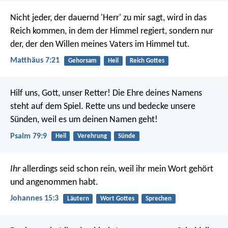
Nicht jeder, der dauernd 'Herr' zu mir sagt, wird in das
Reich kommen, in dem der Himmel regiert, sondern nur
der, der den Willen meines Vaters im Himmel tut.
Matthäus 7:21
Gehorsam
Heil
Reich Gottes
Hilf uns, Gott, unser Retter!
Die Ehre deines Namens
steht auf dem Spiel.
Rette uns und bedecke unsere
Sünden,
weil es um deinen Namen geht!
Psalm 79:9
Heil
Verehrung
Sünde
Ihr
allerdings seid schon rein, weil ihr mein Wort gehört
und angenommen habt.
Johannes 15:3
Läutern
Wort Gottes
Sprechen