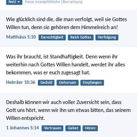
NeÜ
Neue evangelistische Übersetzung
Wie glücklich sind die, die man verfolgt, weil sie Gottes
Willen tun,
denn
sie
gehören dem Himmelreich an!
Matthäus 5:10
Gerechtigkeit
Reich Gottes
Verfolgung
Was ihr braucht, ist Standhaftigkeit. Denn wenn ihr
weiterhin nach Gottes Willen handelt, werdet ihr alles
bekommen, was er euch zugesagt hat.
Hebräer 10:36
Geduld
Gehorsam
Empfangen
Deshalb können wir auch voller Zuversicht sein, dass
Gott uns hört, wenn wir ihn um etwas bitten, das seinem
Willen entspricht.
1 Johannes 5:14
Vertrauen
Gebet
Hören