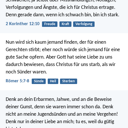
Schwächen, ja selbst über Misshandlungen, Notlagen,
Verfolgungen und Ängste, die ich für Christus ertrage.
Denn gerade dann, wenn ich schwach bin, bin ich stark.
2 Korinther 12:10
Freude
Kraft
Verfolgung
Nun wird sich kaum jemand finden, der für einen
Gerechten stirbt; eher noch würde sich jemand für eine
gute Sache opfern. Aber Gott hat seine Liebe zu uns
dadurch bewiesen, dass Christus für uns starb, als wir
noch Sünder waren.
Römer 5:7-8
Sünde
Heil
Sterben
Denk an dein Erbarmen, Jahwe,
und an die Beweise
deiner Gunst, denn sie waren immer schon da.
Denk
nicht an meine Jugendsünden und an meine Vergehen!
Denk nur in deiner Liebe an mich;
tu es, weil du gütig