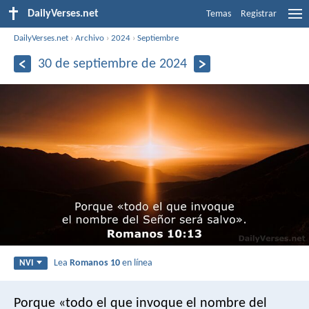
DailyVerses.net
Temas
Registrar
DailyVerses.net
›
Archivo
›
2024
›
Septiembre
30 de septiembre de 2024
Lea
Romanos 10
en línea
NVI
Porque «todo el que invoque el nombre del