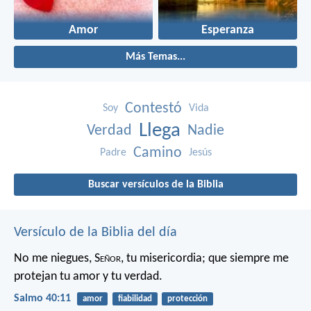
Amor
Esperanza
Más Temas...
Contestó
Soy
Vida
Llega
Verdad
Nadie
Camino
Padre
Jesús
Buscar versículos de la Biblia
Versículo de la Biblia del día
No me niegues, S
eñor
, tu misericordia;
que siempre me
protejan tu amor y tu verdad.
Salmo 40:11
amor
fiabilidad
protección