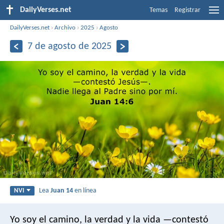
DailyVerses.net
Temas
Registrar
DailyVerses.net
›
Archivo
›
2025
›
Agosto
7 de agosto de 2025
Lea
Juan 14
en línea
NVI
Yo soy el camino, la verdad y la vida —contestó