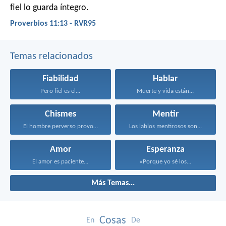
fiel lo guarda íntegro.
Proverbios 11:13 - RVR95
Temas relacionados
Fiabilidad
Hablar
Pero fiel es el...
Muerte y vida están...
Chismes
Mentir
El hombre perverso provoca...
Los labios mentirosos son...
Amor
Esperanza
El amor es paciente...
«Porque yo sé los...
Más Temas...
Cosas
En
De