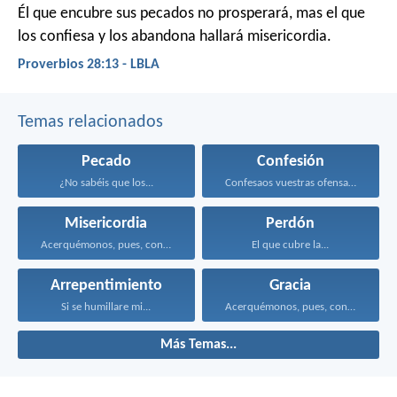
Él que encubre sus pecados no prosperará,
mas el que
los confiesa y los abandona hallará misericordia.
Proverbios 28:13 - LBLA
Temas relacionados
Pecado
Confesión
¿No sabéis que los...
Confesaos vuestras ofensas unos...
Misericordia
Perdón
Acerquémonos, pues, confiadamente al...
El que cubre la...
Arrepentimiento
Gracia
Si se humillare mi...
Acerquémonos, pues, confiadamente al...
Más Temas...