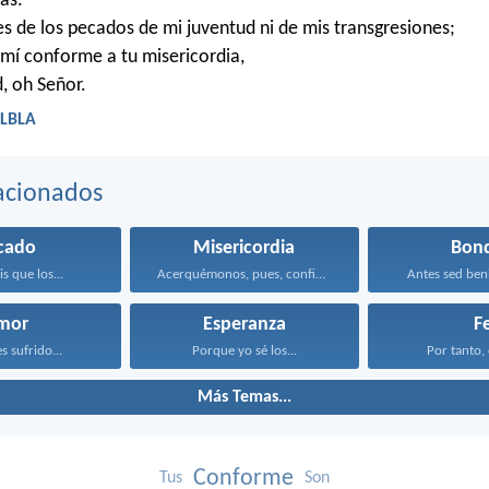
as.
s de los pecados de mi juventud ni de mis transgresiones;
mí conforme a tu misericordia,
, oh Señor.
 LBLA
acionados
cado
Misericordia
Bon
s que los...
Acerquémonos, pues, confiadamente al...
Antes sed ben
mor
Esperanza
F
s sufrido...
Porque yo sé los...
Por tanto, 
Más Temas...
Conforme
Tus
Son