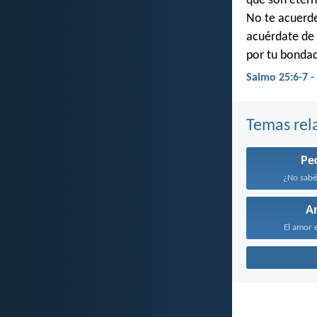
que son etern
No te acuerde
acuérdate de 
por tu bondad
Salmo 25:6-7 -
Temas rel
Pe
¿No sabéi
A
El amor e