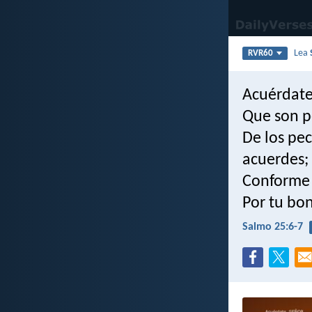
Lea
RVR60
Acuérdate,
Que son p
De los pec
acuerdes;
Conforme 
Por tu bo
Salmo 25:6-7