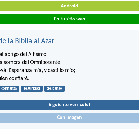
Android
En tu sitio web
de la Biblia al Azar
al abrigo del Altísimo
la sombra del Omnipotente.
ová: Esperanza mía, y castillo mío;
uien confiaré.
confianza
seguridad
descanso
Siguiente versículo!
Con imagen