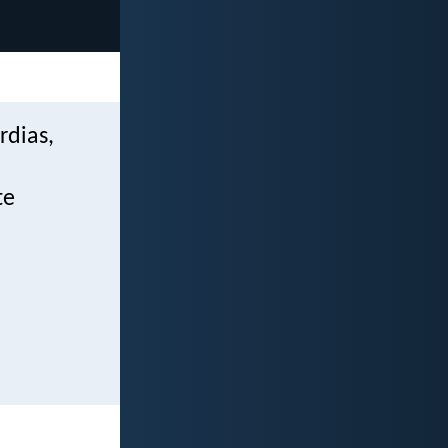
rdias,
te