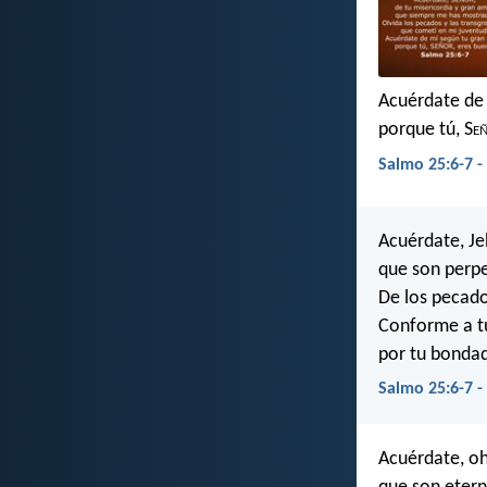
Acuérdate de 
porque tú, S
e
Salmo 25:6-7 -
Acuérdate, Je
que son perp
De los pecado
Conforme a tu
por tu bonda
Salmo 25:6-7 
Acuérdate, oh