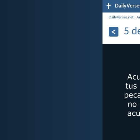
DailyVerse
DailyVerses.net
›
A
5 d