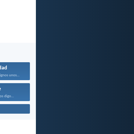
dad
ignos unos...
e
os digo...