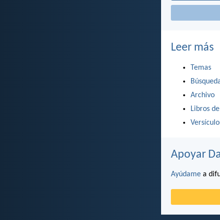
Leer más
Temas
Búsqued
Archivo
Libros de
Versícul
Apoyar Da
Ayúdame
a difu