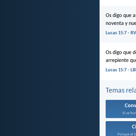
Os digo que a
noventa y nue
Lucas 15:7 - R
Os digo que d
arrepiente qu
Lucas 15:7 - L
Temas rel
Conv
Si se hum
C
Porque el S