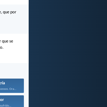
e, que por
r que se
o.
ría
Estad siempre gozosos. Orad...
or
sufrido...