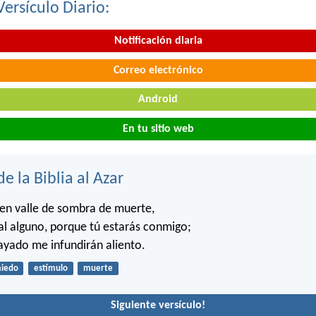
Versículo Diario:
Notificación diaria
Correo electrónico
Android
En tu sitio web
de la Biblia al Azar
en valle de sombra de muerte,
l alguno, porque tú estarás conmigo;
cayado me infundirán aliento.
iedo
estímulo
muerte
Siguiente versículo!