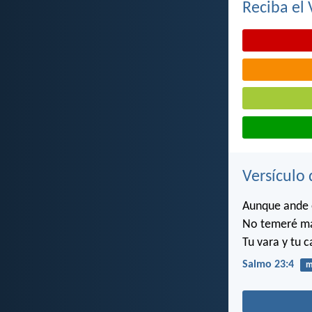
Reciba el 
Versículo 
Aunque ande 
No temeré ma
Tu vara y tu 
Salmo 23:4
m