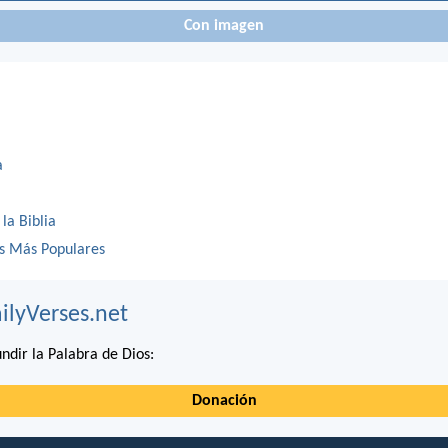
Con imagen
a
 la Biblia
os Más Populares
ilyVerses.net
ndir la Palabra de Dios:
Donación