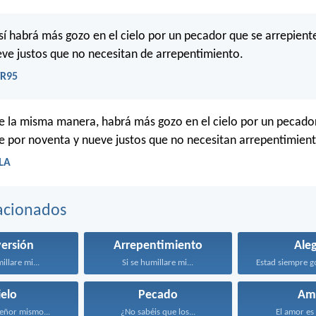
sí habrá más gozo en el cielo por un pecador que se arrepient
ve justos que no necesitan de arrepentimiento.
VR95
e la misma manera, habrá más gozo en el cielo por un pecado
e por noventa y nueve justos que no necesitan arrepentimient
BLA
acionados
ersión
Arrepentimiento
Aleg
illare mi...
Si se humillare mi...
ielo
Pecado
Am
eñor mismo...
¿No sabéis que los...
El amor es 