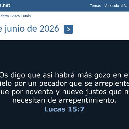
s.net
Temas
Versículo al Az
rchivo
›
2026
›
Junio
e junio de 2026