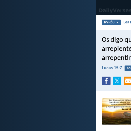
Lea
RVR60
Os digo qu
arrepient
arrepenti
Lucas 15:7
co