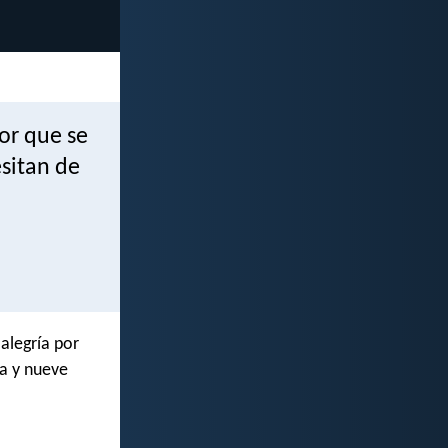
or que se
sitan de
 alegría por
a y nueve