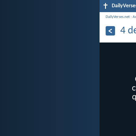
DailyVerse
DailyVerses.net
›
A
4 d