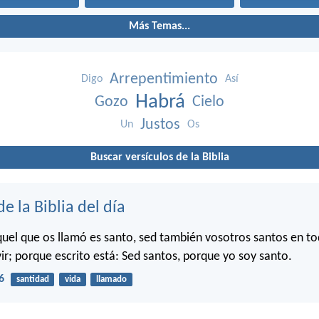
Más Temas...
Arrepentimiento
Digo
Así
Habrá
Gozo
Cielo
Justos
Un
Os
Buscar versículos de la Biblia
de la Biblia del día
uel que os llamó es santo, sed también vosotros santos en to
ir; porque escrito está: Sed santos, porque yo soy santo.
6
santidad
vida
llamado