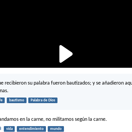
que recibieron su palabra fueron bautizados; y se añadieron a
onas.
fe
bautismo
Palabra de Dios
ndamos en la carne, no militamos según la carne.
3
vida
entendimiento
mundo