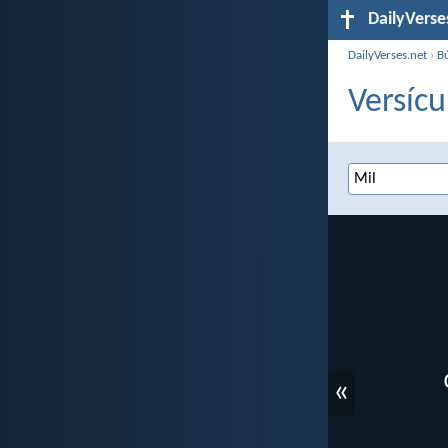
DailyVerse
DailyVerses.net
›
B
Versícu
«