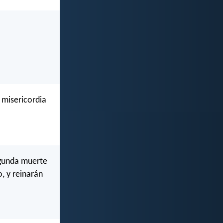
a misericordia
egunda muerte
, y reinarán