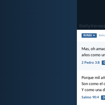
RVR60
Rein
Mas, oh amado
años como un
2 Pedro 3:8
D
Porque mil añ
Son como el d
Y como una de 
Salmo 90:4
D