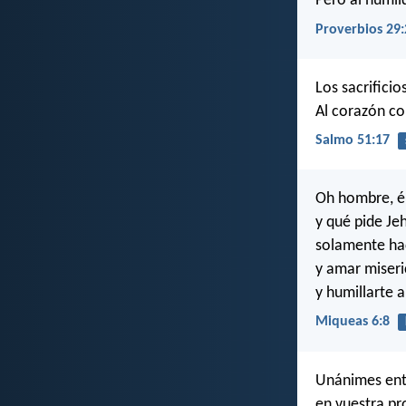
Pero al humild
Proverbios 29:
Los sacrificio
Al corazón co
Salmo 51:17
Oh hombre, él
y qué pide Jeh
solamente hac
y amar miseri
y humillarte a
Miqueas 6:8
Unánimes entr
en vuestra pr