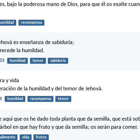
es, bajo la poderosa mano de Dios, para que él os exalte cua
umildad
recompensa
ehová es enseñanza de sabiduría;
precede la humildad.
33
humildad
temor
sabiduría
ra y vida
ración de la humildad y del temor de Jehová.
4
humildad
recompensa
temor
He aquí que os he dado toda planta que da semilla, que está so
 árbol en que hay fruto y que da semilla; os serán para comer.
alimento
vida
frutos