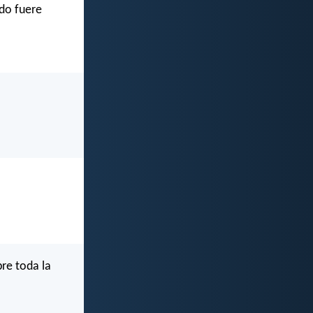
ndo fuere
bre toda la