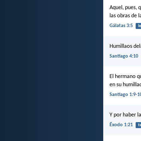
Aquel, pues, q
las obras de l
Gálatas 3:5
l
Humillaos dela
Santiago 4:10
El hermano qu
en su humilla
Santiago 1:9-1
Y por haber la
Éxodo 1:21
t