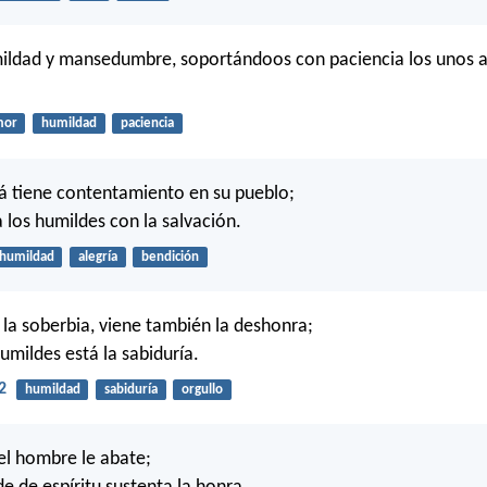
ildad y mansedumbre, soportándoos con paciencia los unos a 
mor
humildad
paciencia
á tiene contentamiento en su pueblo;
los humildes con la salvación.
humildad
alegría
bendición
la soberbia, viene también la deshonra;
umildes está la sabiduría.
2
humildad
sabiduría
orgullo
el hombre le abate;