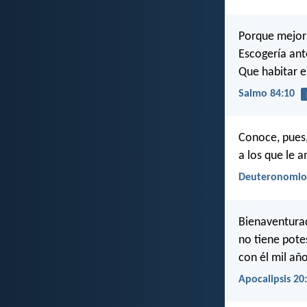
Porque mejor e
Escogería ante
Que habitar 
Salmo 84:10
Conoce, pues, 
a los que le 
Deuteronomio
Bienaventurad
no tiene pote
con él mil año
Apocalipsis 20