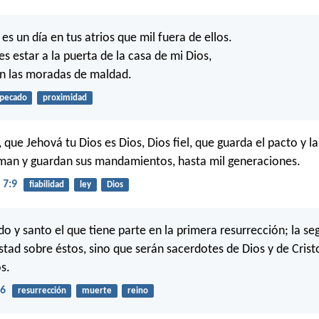
s un día en tus atrios que mil fuera de ellos.
s estar a la puerta de la casa de mi Dios,
en las moradas de maldad.
pecado
proximidad
que Jehová tu Dios es Dios, Dios fiel, que guarda el pacto y l
aman y guardan sus mandamientos, hasta mil generaciones.
 7:9
fiabilidad
ley
Dios
o y santo el que tiene parte en la primera resurrección; la s
stad sobre éstos, sino que serán sacerdotes de Dios y de Cristo
s.
:6
resurrección
muerte
reino