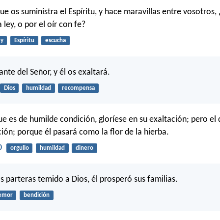
ue os suministra el Espíritu, y hace maravillas entre vosotros,
a ley, o por el oír con fe?
ey
Espíritu
escucha
nte del Señor, y él os exaltará.
Dios
humildad
recompensa
e es de humilde condición, gloríese en su exaltación; pero el q
ción; porque él pasará como la flor de la hierba.
0
orgullo
humildad
dinero
s parteras temido a Dios, él prosperó sus familias.
emor
bendición