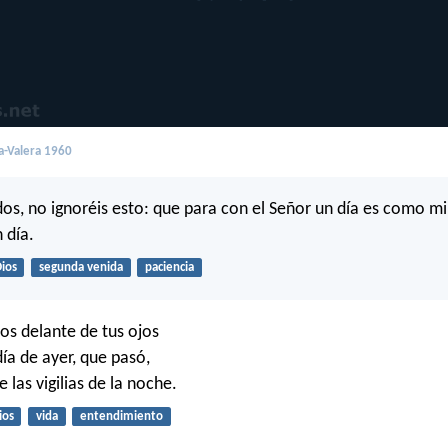
a-Valera 1960
s, no ignoréis esto: que para con el Señor un día es como mil
 día.
ios
segunda venida
paciencia
os delante de tus ojos
ía de ayer, que pasó,
las vigilias de la noche.
ios
vida
entendimiento