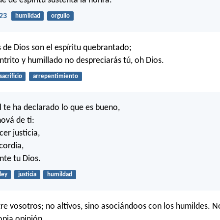
e de espíritu sustenta la honra.
23
humildad
orgullo
s de Dios son el espíritu quebrantado;
ntrito y humillado no despreciarás tú, oh Dios.
sacrificio
arrepentimiento
 te ha declarado lo que es bueno,
ová de ti:
er justicia,
cordia,
nte tu Dios.
ley
justicia
humildad
e vosotros; no altivos, sino asociándoos con los humildes. No
opia opinión.