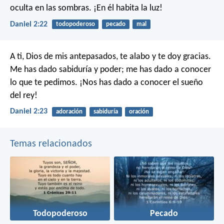
oculta en las sombras.
¡En él habita la luz!
Daniel 2:22
todopoderoso
pecado
mal
A ti, Dios de mis antepasados,
te alabo y te doy gracias.
Me has dado sabiduría y poder;
me has dado a conocer
lo que te pedimos.
¡Nos has dado a conocer el sueño
del rey!
Daniel 2:23
adoración
sabiduría
oración
Temas relacionados
Todopoderoso
Pecado