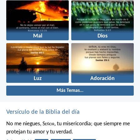
Mal
Dios
Luz
Adoración
Más Temas...
Versículo de la Biblia del día
No me niegues, S
eñor
, tu misericordia;
que siempre me
protejan tu amor y tu verdad.