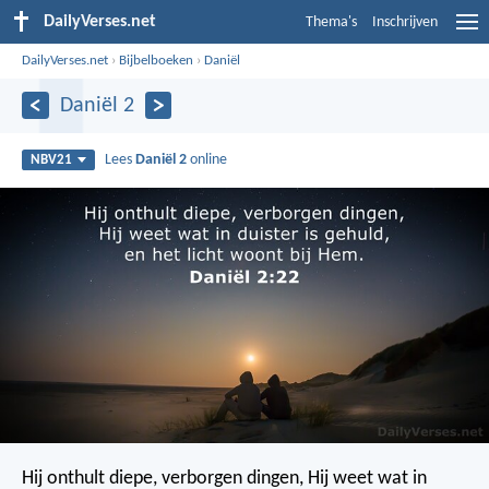
DailyVerses.net
Thema's
Inschrijven
DailyVerses.net
›
Bijbelboeken
›
Daniël
Daniël 2
Lees
Daniël 2
online
NBV21
Hij onthult diepe, verborgen dingen,
Hij weet wat in