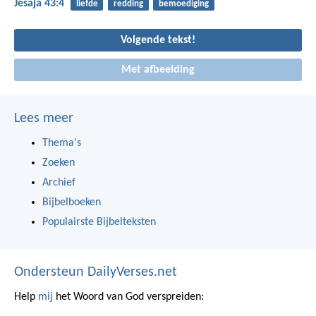
Jesaja 43:4
liefde
redding
bemoediging
Volgende tekst!
Met afbeelding
Lees meer
Thema's
Zoeken
Archief
Bijbelboeken
Populairste Bijbelteksten
Ondersteun DailyVerses.net
Help
mij
het Woord van God verspreiden: