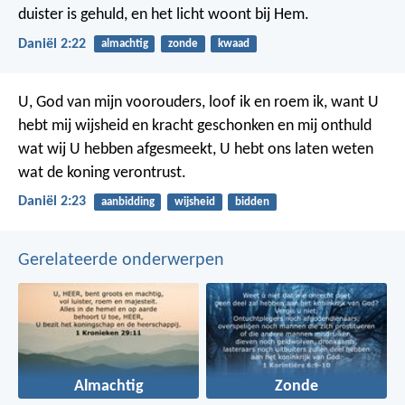
duister is gehuld,
en het licht woont bij Hem.
Daniël 2:22
almachtig
zonde
kwaad
U, God van mijn voorouders, loof ik en roem ik,
want U
hebt mij wijsheid en kracht geschonken
en mij onthuld
wat wij U hebben afgesmeekt,
U hebt ons laten weten
wat de koning verontrust.
Daniël 2:23
aanbidding
wijsheid
bidden
Gerelateerde onderwerpen
Almachtig
Zonde