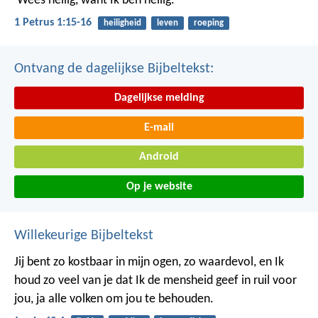
‘Wees heilig, want Ik ben heilig.’
1 Petrus 1:15-16
heiligheid
leven
roeping
Ontvang de dagelijkse Bijbeltekst:
Dagelijkse melding
E-mail
Android
Op je website
Willekeurige Bijbeltekst
Jij bent zo kostbaar in mijn ogen,
zo waardevol, en Ik
houd zo veel van je
dat Ik de mensheid geef in ruil voor
jou,
ja alle volken om jou te behouden.