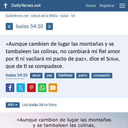
DailyVerses.net
Temas
Registrar
DailyVerses.net
›
Libros de la Biblia
›
Isaías
›
54
Isaías 54:10
«Aunque cambien de lugar las montañas
y se
tambaleen las colinas,
no cambiará mi fiel amor
por ti
ni vacilará mi pacto de paz»,
dice el S
eñor
,
que de ti se compadece.
Isaías 54:10
amor
paz
fiabilidad
pacto
compasión
confianza
Lea
Isaías 54
en línea
NVI