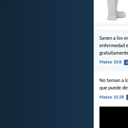
Sanen a los e
enfermedad en
gratuitament
Mateo 10:8
c
No teman a lo
que puede des
Mateo 10:28