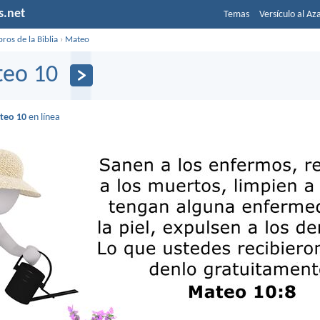
s.net
Temas
Versículo al Az
bros de la Biblia
›
Mateo
eo 10
teo 10
en línea