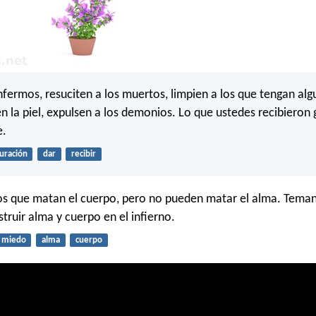
nfermos, resuciten a los muertos, limpien a los que tengan al
 la piel, expulsen a los demonios. Lo que ustedes recibieron g
e.
uración
dar
recibir
s que matan el cuerpo, pero no pueden matar el alma. Teman
truir alma y cuerpo en el infierno.
miedo
alma
cuerpo