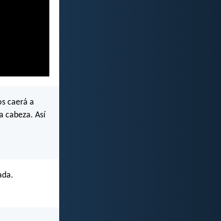
os caerá a
la cabeza. Así
ada.