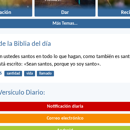
ación
Dar
Reci
Más Temas...
de la Biblia del día
n ustedes santos en todo lo que hagan, como también es sant
stá escrito: «Sean santos, porque yo soy santo».
6
santidad
vida
llamado
Versículo Diario:
Notificación diaria
Correo electrónico