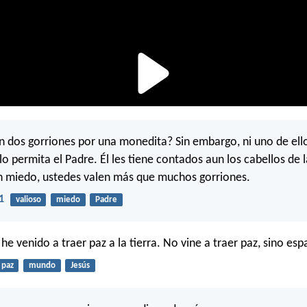
 dos gorriones por una monedita? Sin embargo, ni uno de ell
 lo permita el Padre. Él les tiene contados aun los cabellos de 
n miedo, ustedes valen más que muchos gorriones.
1
valioso
miedo
Padre
e venido a traer paz a la tierra. No vine a traer paz, sino esp
paz
mundo
Jesús