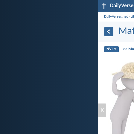
DailyVerse
DailyVerses.net
›
Li
Mat
Lea
Ma
NVI
«