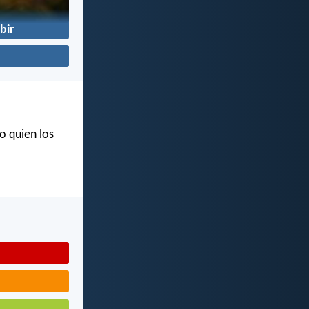
bir
o quien los