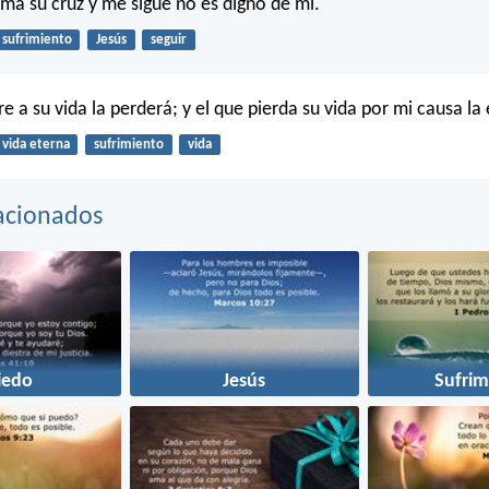
oma su cruz y me sigue no es digno de mí.
sufrimiento
Jesús
seguir
re a su vida la perderá; y el que pierda su vida por mi causa la
vida eterna
sufrimiento
vida
acionados
iedo
Jesús
Sufrim