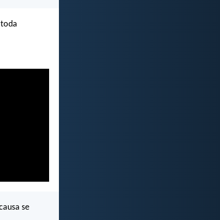
 toda
 causa se