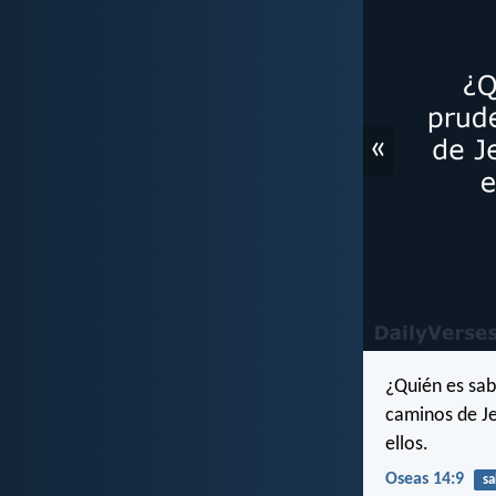
«
¿Quién es sab
caminos de Je
ellos.
Oseas 14:9
sa