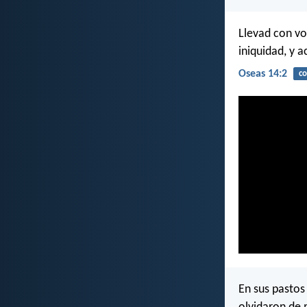
Llevad con vo
iniquidad, y a
Oseas 14:2
co
En sus pastos