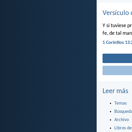
Versículo 
Y si tuviese p
fe, de tal ma
1 Corintios 13:
Leer más
Temas
Búsqued
Archivo
Libros de