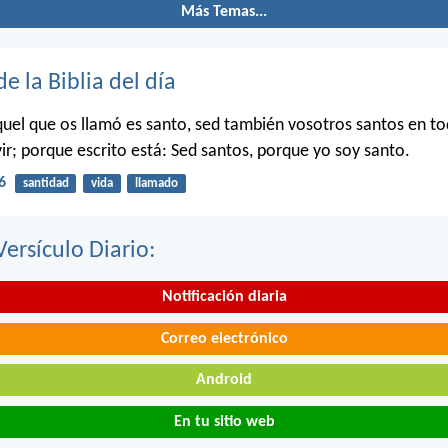
Más Temas...
de la Biblia del día
uel que os llamó es santo, sed también vosotros santos en to
ir; porque escrito está: Sed santos, porque yo soy santo.
6
santidad
vida
llamado
Versículo Diario:
Notificación diaria
Correo electrónico
Android
En tu sitio web