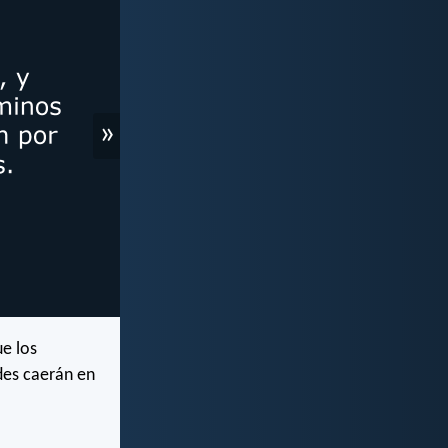
»
e los
ldes caerán en