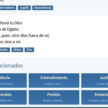
mí.
terialismo
orgullo
dependencia
hová tu Dios
a de Egipto;
 pues, otro dios fuera de mí,
or sino a mí.
lvador
ídolos
Dios
acionados
iduría
Entendimiento
Just
hová da la...
Clama a mí, y...
El que sig
ersión
Perdón
Materi
illare mi...
El que cubre la...
Porque nada he