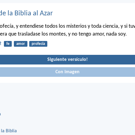
de la Biblia al Azar
rofecía, y entendiese todos los misterios y toda ciencia, y si tu
nera que trasladase los montes, y no tengo amor, nada soy.
2
fe
amor
profecía
Siguiente versículo!
Con imagen
a
 la Biblia