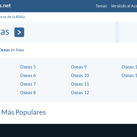
s.net
Temas
Versículo al Az
bros de la Biblia
as
Oseas
en línea
Oseas 5
Oseas 9
Oseas 
Oseas 6
Oseas 10
Oseas 
Oseas 7
Oseas 11
Oseas 8
Oseas 12
s Más Populares