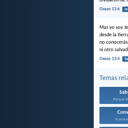
olvidaron de 
Oseas 13:6
ma
Mas yo soy Je
desde la tierr
no conocerás,
ni otro salvad
Oseas 13:4
Sa
Temas rel
Sab
Porque Je
Conv
Si se hum