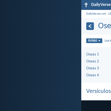
DailyVerse
DailyVerses.net
›
Li
Ose
Lea
RVR60
Oseas 1
Oseas 2
Oseas 3
Oseas 4
Versículo