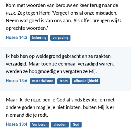
Kom met woorden van berouw en keer terug naar de
. Zeg tegen Hem: ‘Vergeef ons al onze misdaden.
HEER
Neem wat goed is van ons aan. Als offer brengen wij U
oprechte woorden.’
Hosea 14:3
bekering
vergeving
Ik heb hen op weidegrond gebracht en ze raakten
verzadigd. Maar toen ze eenmaal verzadigd waren,
werden ze hoogmoedig en vergaten ze Mij.
Hosea 13:6
materialisme
trots
afhankelijkheid
Maar Ik, de
, ben je God al sinds Egypte, en met
HEER
andere goden mag je je niet inlaten; buiten Mij is er
niemand die je redt.
Hosea 13:4
Verlosser
afgoden
God