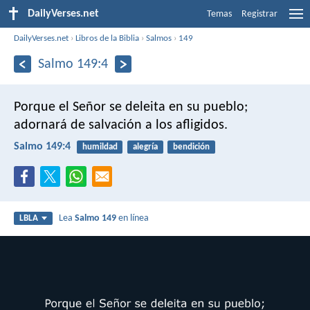
DailyVerses.net
Temas
Registrar
DailyVerses.net
›
Libros de la Biblia
›
Salmos
›
149
Salmo 149:4
Porque el Señor se deleita en su pueblo;
adornará de salvación a los afligidos.
Salmo 149:4
humildad
alegría
bendición
Lea
Salmo 149
en línea
LBLA