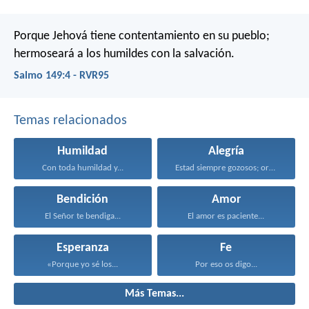
Porque Jehová tiene contentamiento en su pueblo;
hermoseará a los humildes con la salvación.
Salmo 149:4 - RVR95
Temas relacionados
Humildad
Alegría
Con toda humildad y...
Estad siempre gozosos; orad...
Bendición
Amor
El Señor te bendiga...
El amor es paciente...
Esperanza
Fe
«Porque yo sé los...
Por eso os digo...
Más Temas...