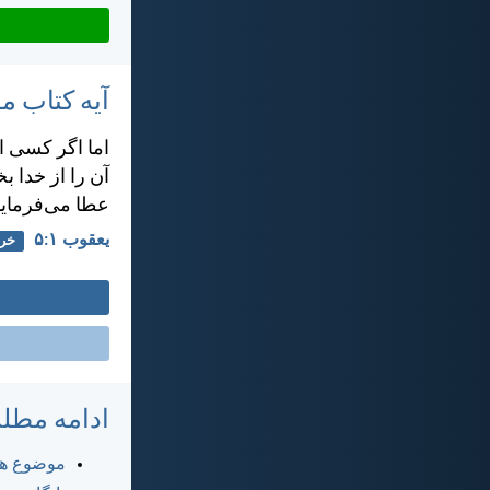
آیه کتاب 
اما اگر كسی ا
آن را از خدا ب
عطا می‌فرمايد
يعقوب ۱:‏۵
خرد
ادامه مطل
موضوع ها