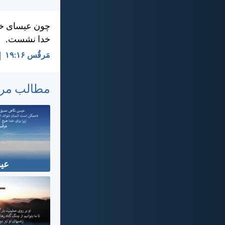
چون عيسای خدا
خدا نشست.
مَرقُس ۱۶:‏۱۹
مطالب مر
عی