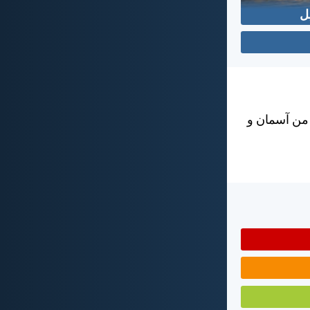
ل
 من آسمان و