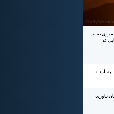
كه روی صليب
يی كه
برسانيد.»
ن نياورند،