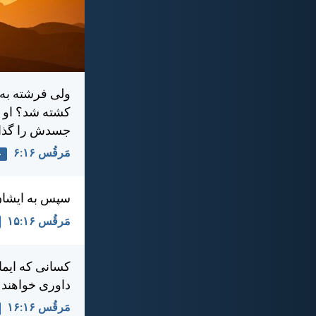
ولی فرشته به 
كشته شد؟ او ا
جسدش را گذاش
مَرقُس ۱۶:‏۶
ع
سپس به ايشان گ
مَرقُس ۱۶:‏۱۵
كسانی كه ايمان
داوری خواهند 
مَرقُس ۱۶:‏۱۶