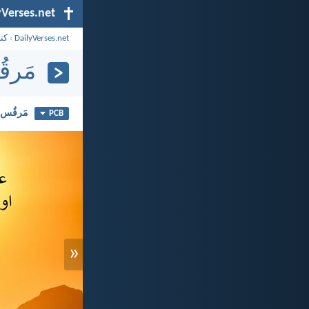
yVerses.net
DailyVerses.net
›
کت
مَرقُ
مَرقُس ۱۶
PCB
«