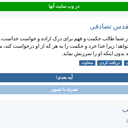
در وب سایت آنها
مقدس تصادفی
ز شما طالب حكمت و فهم برای درک اراده و خواست خداست، باي
خواهد؛ زيرا خدا خرد و حكمت را به هر كه از او درخواست كند، س
 بدون اينكه او را سرزنش نمايد.
دريافت كردن
سخاوت
آیه بعدی!
همراه با تصویر
ب