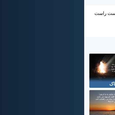
 دست راست
اک