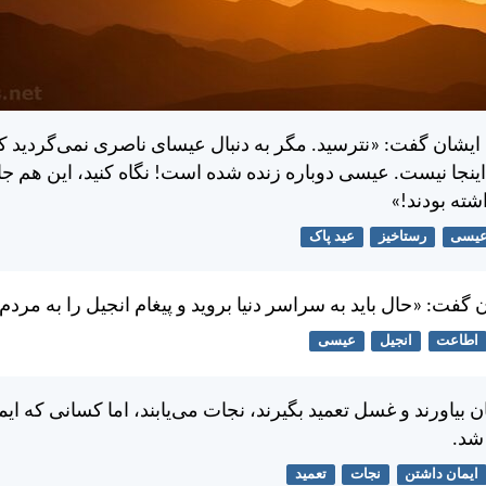
ايشان گفت: «نترسيد. مگر به دنبال عيسای ناصری نمی‌گرديد 
ينجا نيست. عيسی دوباره زنده شده است! نگاه كنيد، اين هم جا
ته بودند!»
یسی
رستاخیز
عید پاک
فت: «حال بايد به سراسر دنيا برويد و پيغام انجيل را به مردم 
اطاعت
انجیل
عیسی
 بياورند و غسل تعميد بگيرند، نجات می‌يابند، اما كسانی كه ايما
شد.
ایمان داشتن
نجات
تعمید