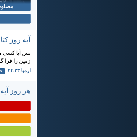
مصلوب
آیه روز ک
پس آيا كسی می
زمين را فرا گ
ارميا ۲۳:‏۲۴
خد
هر روز آیه