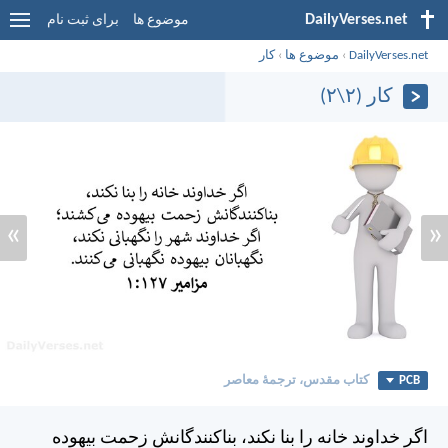
DailyVerses.net
موضوع ها
برای ثبت نام
DailyVerses.net
›
موضوع ها
›
کار
کار (۲\۲)
»
«
PCB
کتاب مقدس، ترجمۀ معاصر
اگر خداوند خانه را بنا نكند، بناكنندگانش زحمت بيهوده