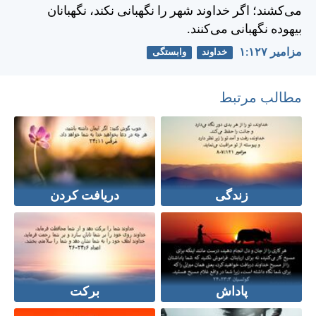
می‌كشند؛ اگر خداوند شهر را نگهبانی نكند، نگهبانان
بيهوده نگهبانی می‌كنند.
مزامير ۱۲۷:‏۱
خداوند
وابستگی
مطالب مرتبط
زندگی
دريافت كردن
پاداش
برکت