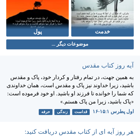
خدمت
پول
موضوعات دیگر ...
آیه روز کتاب مقدس
به همين جهت، در تمام رفتار و كردار خود، پاک و مقدس
باشيد، زيرا خداوند نيز پاک و مقدس است، همان خداوندی
كه شما را خوانده تا فرزند او باشيد. او خود فرموده است:
«پاک باشيد، زيرا من پاک هستم.»
اول پطرس ۱:‏۱۵-‏۱۶
قداست
زندگی
حرفه
هر روز آیه ای از کتاب مقدس دریافت کنید: