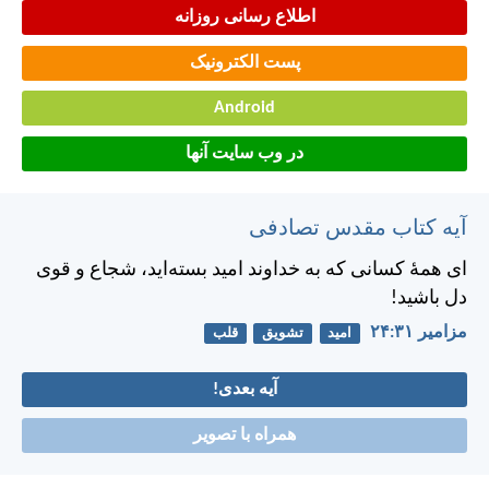
اطلاع رسانی روزانه
پست الکترونیک
Android
در وب سایت آنها
آیه کتاب مقدس تصادفی
ای همهٔ كسانی كه به خداوند اميد بسته‌ايد، شجاع و قوی
دل باشيد!
مزامير ۳۱:‏۲۴
امید
تشویق
قلب
آیه بعدی!
همراه با تصویر