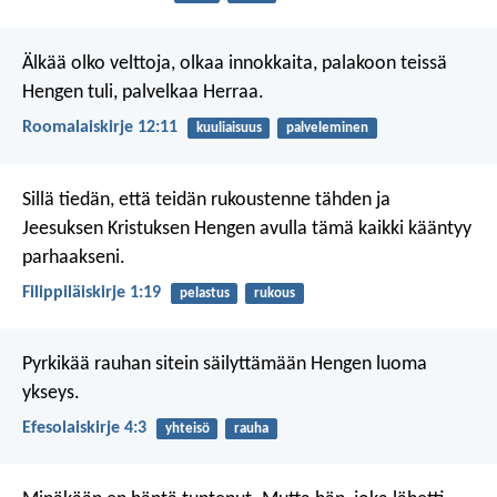
Älkää olko velttoja, olkaa innokkaita, palakoon teissä
Hengen tuli, palvelkaa Herraa.
Roomalaiskirje 12:11
kuuliaisuus
palveleminen
Sillä tiedän, että teidän rukoustenne tähden ja
Jeesuksen Kristuksen Hengen avulla tämä kaikki kääntyy
parhaakseni.
Filippiläiskirje 1:19
pelastus
rukous
Pyrkikää rauhan sitein säilyttämään Hengen luoma
ykseys.
Efesolaiskirje 4:3
yhteisö
rauha