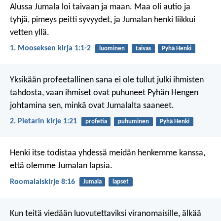
Alussa Jumala loi taivaan ja maan. Maa oli autio ja
tyhjä, pimeys peitti syvyydet, ja Jumalan henki liikkui
vetten yllä.
1. Mooseksen kirja 1:1-2
luominen
taivas
Pyhä Henki
Yksikään profeetallinen sana ei ole tullut julki ihmisten
tahdosta, vaan ihmiset ovat puhuneet Pyhän Hengen
johtamina sen, minkä ovat Jumalalta saaneet.
2. Pietarin kirje 1:21
profetia
puhuminen
Pyhä Henki
Henki itse todistaa yhdessä meidän henkemme kanssa,
että olemme Jumalan lapsia.
Roomalaiskirje 8:16
Jumala
lapset
Kun teitä viedään luovutettaviksi viranomaisille, älkää