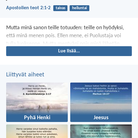
Apostolien teot 2:1-2
taivas
helluntai
Mutta minä sanon teille totuuden: teille on hyödyksi,
että minä menen pois. Ellen mene, ei Puolustaja voi
tulla luoksenne. Mutta mentyäni pois minä lähetän
Lue lisää...
hänet luoksenne.
Liittyvät aiheet
Pyhä Henki
Jeesus