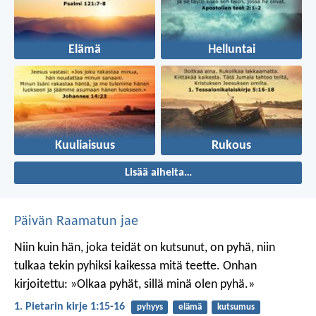
Elämä
Helluntai
Kuuliaisuus
Rukous
Lisää aiheita…
Päivän Raamatun jae
Niin kuin hän, joka teidät on kutsunut, on pyhä, niin
tulkaa tekin pyhiksi kaikessa mitä teette. Onhan
kirjoitettu: »Olkaa pyhät, sillä minä olen pyhä.»
1. Pietarin kirje 1:15-16
pyhyys
elämä
kutsumus