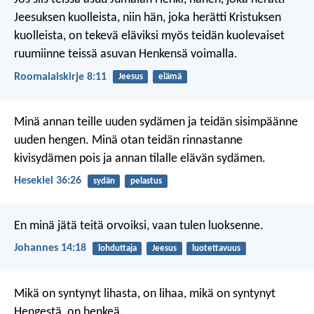
Jeesuksen kuolleista, niin hän, joka herätti Kristuksen
kuolleista, on tekevä eläviksi myös teidän kuolevaiset
ruumiinne teissä asuvan Henkensä voimalla.
Roomalaiskirje 8:11
Jeesus
elämä
Minä annan teille uuden sydämen ja teidän sisimpäänne
uuden hengen. Minä otan teidän rinnastanne
kivisydämen pois ja annan tilalle elävän sydämen.
Hesekiel 36:26
sydän
pelastus
En minä jätä teitä orvoiksi, vaan tulen luoksenne.
Johannes 14:18
lohduttaja
Jeesus
luotettavuus
Mikä on syntynyt lihasta, on lihaa, mikä on syntynyt
Hengestä, on henkeä.