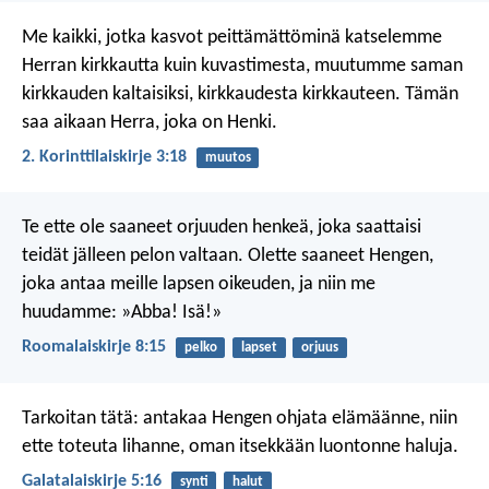
Me kaikki, jotka kasvot peittämättöminä katselemme
Herran kirkkautta kuin kuvastimesta, muutumme saman
kirkkauden kaltaisiksi, kirkkaudesta kirkkauteen. Tämän
saa aikaan Herra, joka on Henki.
2. Korinttilaiskirje 3:18
muutos
Te ette ole saaneet orjuuden henkeä, joka saattaisi
teidät jälleen pelon valtaan. Olette saaneet Hengen,
joka antaa meille lapsen oikeuden, ja niin me
huudamme: »Abba! Isä!»
Roomalaiskirje 8:15
pelko
lapset
orjuus
Tarkoitan tätä: antakaa Hengen ohjata elämäänne, niin
ette toteuta lihanne, oman itsekkään luontonne haluja.
Galatalaiskirje 5:16
synti
halut