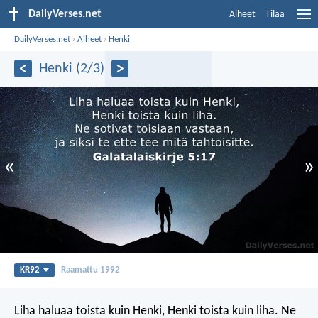
DailyVerses.net
Aiheet
Tilaa
DailyVerses.net
›
Aiheet
›
Henki
Henki (2/3)
«
»
KR92
Raamattu 1992
Liha haluaa toista kuin Henki, Henki toista kuin liha. Ne