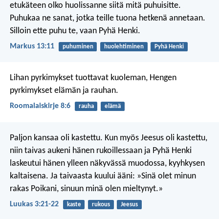
etukäteen olko huolissanne siitä mitä puhuisitte.
Puhukaa ne sanat, jotka teille tuona hetkenä annetaan.
Silloin ette puhu te, vaan Pyhä Henki.
Markus 13:11
puhuminen
huolehtiminen
Pyhä Henki
Lihan pyrkimykset tuottavat kuoleman, Hengen
pyrkimykset elämän ja rauhan.
Roomalaiskirje 8:6
rauha
elämä
Paljon kansaa oli kastettu. Kun myös Jeesus oli kastettu,
niin taivas aukeni hänen rukoillessaan ja Pyhä Henki
laskeutui hänen ylleen näkyvässä muodossa, kyyhkysen
kaltaisena. Ja taivaasta kuului ääni: »Sinä olet minun
rakas Poikani, sinuun minä olen mieltynyt.»
Luukas 3:21-22
kaste
rukous
Jeesus