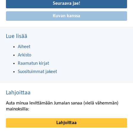
Seuraava jae!
Kuvan kanssa
Lue lisää
Aiheet
Arkisto
Raamatun kirjat
Suosituimmat jakeet
Lahjoittaa
Auta minua levittämään Jumalan sanaa (vielä vähemmän)
mainoksilla:
Lahjoittaa