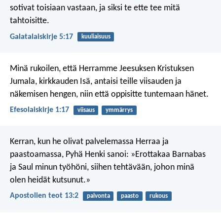
sotivat toisiaan vastaan, ja siksi te ette tee mitä
tahtoisitte.
Galatalaiskirje 5:17
kuuliaisuus
Minä rukoilen, että Herramme Jeesuksen Kristuksen
Jumala, kirkkauden Isä, antaisi teille viisauden ja
näkemisen hengen, niin että oppisitte tuntemaan hänet.
Efesolaiskirje 1:17
viisaus
ymmärrys
Kerran, kun he olivat palvelemassa Herraa ja
paastoamassa, Pyhä Henki sanoi: »Erottakaa Barnabas
ja Saul minun työhöni, siihen tehtävään, johon minä
olen heidät kutsunut.»
Apostolien teot 13:2
palvonta
paasto
rukous