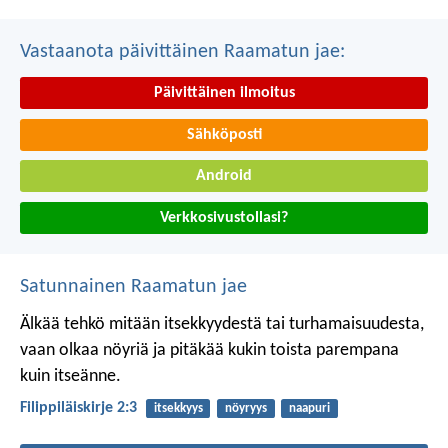
Vastaanota päivittäinen Raamatun jae:
Päivittäinen ilmoitus
Sähköposti
Android
Verkkosivustollasi?
Satunnainen Raamatun jae
Älkää tehkö mitään itsekkyydestä tai turhamaisuudesta,
vaan olkaa nöyriä ja pitäkää kukin toista parempana
kuin itseänne.
Filippiläiskirje 2:3
itsekkyys
nöyryys
naapuri