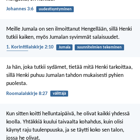
Johannes 3:6
uudestisyntyminen
Meille Jumala on sen ilmoittanut Hengellään, sillä Henki
tutkii kaiken, myös Jumalan syvimmät salaisuudet.
1. Korinttilaiskirje 2:10
Jumala
suunnitelmien tekeminen
ymmärrys
Ja hän, joka tutkii sydämet, tietää mitä Henki tarkoittaa,
sillä Henki puhuu Jumalan tahdon mukaisesti pyhien
puolesta.
Roomalaiskirje 8:27
välittäjä
Kun sitten koitti helluntaipäivä, he olivat kaikki yhdessä
koolla. Yhtäkkiä kuului taivaalta kohahdus, kuin olisi
käynyt raju tuulenpuuska, ja se täytti koko sen talon,
jossa he olivat.