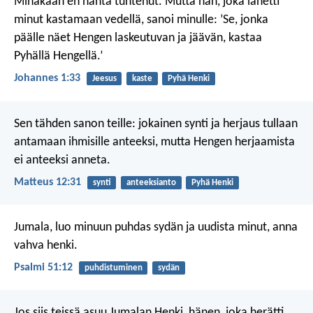
Minäkään en häntä tuntenut. Mutta hän, joka lähetti
minut kastamaan vedellä, sanoi minulle: ’Se, jonka
päälle näet Hengen laskeutuvan ja jäävän, kastaa
Pyhällä Hengellä.’
Johannes 1:33
Jeesus
kaste
Pyhä Henki
Sen tähden sanon teille: jokainen synti ja herjaus tullaan
antamaan ihmisille anteeksi, mutta Hengen herjaamista
ei anteeksi anneta.
Matteus 12:31
synti
anteeksianto
Pyhä Henki
Jumala, luo minuun puhdas sydän
ja uudista minut, anna
vahva henki.
Psalmi 51:12
puhdistuminen
sydän
Jos siis teissä asuu Jumalan Henki, hänen, joka herätti