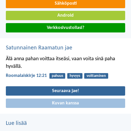
Sähköposti
Android
Verkkosivustollasi?
Satunnainen Raamatun jae
Älä anna pahan voittaa itseäsi, vaan voita sinä paha
hyvällä.
Roomalaiskirje 12:21
pahuus
hyvyys
voittaminen
Seuraava jae!
Kuvan kanssa
Lue lisää