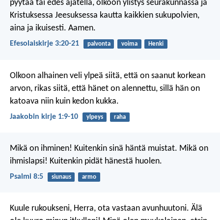
pyytää tai edes ajatella, olkoon ylistys seurakunnassa ja
Kristuksessa Jeesuksessa kautta kaikkien sukupolvien,
aina ja ikuisesti. Aamen.
Efesolaiskirje 3:20-21
palvonta
voima
Henki
Olkoon alhainen veli ylpeä siitä, että on saanut korkean
arvon, rikas siitä, että hänet on alennettu, sillä hän on
katoava niin kuin kedon kukka.
Jaakobin kirje 1:9-10
ylpeys
raha
Mikä on ihminen!
Kuitenkin sinä häntä muistat.
Mikä on
ihmislapsi!
Kuitenkin pidät hänestä huolen.
Psalmi 8:5
siunaus
armo
Kuule rukoukseni, Herra,
ota vastaan avunhuutoni.
Älä