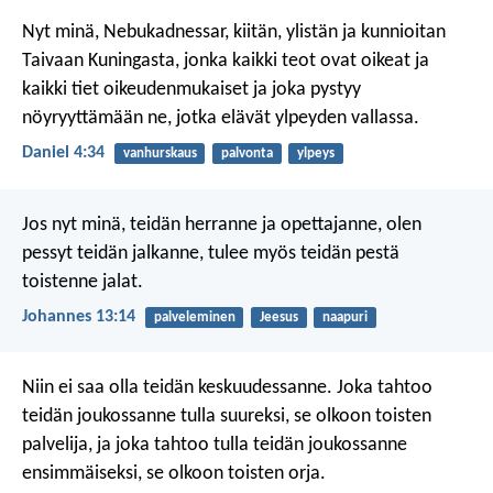
Nyt minä, Nebukadnessar, kiitän, ylistän ja kunnioitan
Taivaan Kuningasta, jonka kaikki teot ovat oikeat ja
kaikki tiet oikeudenmukaiset ja joka pystyy
nöyryyttämään ne, jotka elävät ylpeyden vallassa.
Daniel 4:34
vanhurskaus
palvonta
ylpeys
Jos nyt minä, teidän herranne ja opettajanne, olen
pessyt teidän jalkanne, tulee myös teidän pestä
toistenne jalat.
Johannes 13:14
palveleminen
Jeesus
naapuri
Niin ei saa olla teidän keskuudessanne. Joka tahtoo
teidän joukossanne tulla suureksi, se olkoon toisten
palvelija, ja joka tahtoo tulla teidän joukossanne
ensimmäiseksi, se olkoon toisten orja.