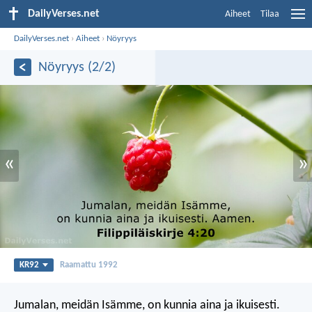
DailyVerses.net
Aiheet
Tilaa
DailyVerses.net
›
Aiheet
›
Nöyryys
Nöyryys (2/2)
«
»
KR92
Raamattu 1992
Jumalan, meidän Isämme, on kunnia aina ja ikuisesti.