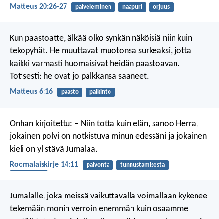
Matteus 20:26-27
palveleminen
naapuri
orjuus
Kun paastoatte, älkää olko synkän näköisiä niin kuin
tekopyhät. He muuttavat muotonsa surkeaksi, jotta
kaikki varmasti huomaisivat heidän paastoavan.
Totisesti: he ovat jo palkkansa saaneet.
Matteus 6:16
paasto
palkinto
Onhan kirjoitettu:
– Niin totta kuin elän, sanoo Herra,
jokainen polvi on notkistuva minun edessäni
ja jokainen
kieli on ylistävä Jumalaa.
Roomalaiskirje 14:11
palvonta
tunnustamisesta
kiittäminen
Jumalalle, joka meissä vaikuttavalla voimallaan kykenee
tekemään monin verroin enemmän kuin osaamme