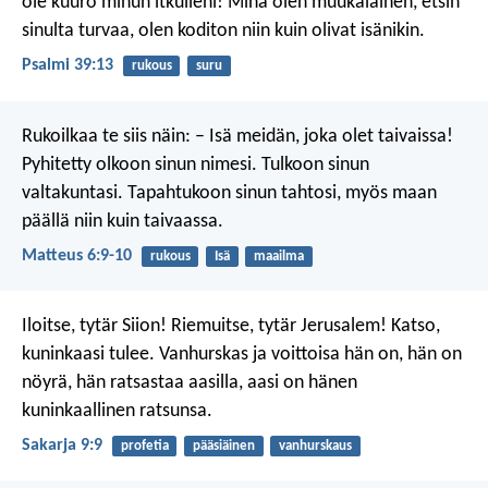
ole kuuro minun itkulleni!
Minä olen muukalainen, etsin
sinulta turvaa,
olen koditon niin kuin olivat isänikin.
Psalmi 39:13
rukous
suru
Rukoilkaa te siis näin:
– Isä meidän, joka olet taivaissa!
Pyhitetty olkoon sinun nimesi.
Tulkoon sinun
valtakuntasi.
Tapahtukoon sinun tahtosi,
myös maan
päällä
niin kuin taivaassa.
Matteus 6:9-10
rukous
Isä
maailma
Iloitse, tytär Siion!
Riemuitse, tytär Jerusalem!
Katso,
kuninkaasi tulee.
Vanhurskas ja voittoisa hän on,
hän on
nöyrä, hän ratsastaa aasilla,
aasi on hänen
kuninkaallinen ratsunsa.
Sakarja 9:9
profetia
pääsiäinen
vanhurskaus