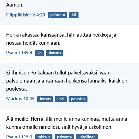
Aamen.
Filippiläiskirje 4:20
palvonta
Isä
Herra rakastaa kansaansa,
hän auttaa heikkoja
ja
nostaa heidät kunniaan.
Psalmi 149:4
ilo
siunaus
Ei Ihmisen Poikakaan tullut palveltavaksi, vaan
palvelemaan ja antamaan henkensä lunnaiksi kaikkien
puolesta.
Markus 10:45
Jeesus
uhri
pelastus
Älä meille, Herra,
älä meille anna kunniaa,
mutta anna
kunnia omalle nimellesi,
sinä hyvä ja uskollinen!
Psalmi 115:1
rakkaus
palvonta
uskollinen