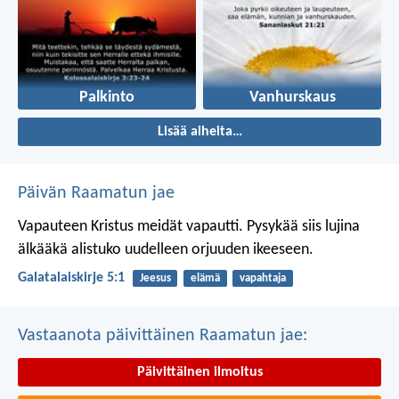
Palkinto
Vanhurskaus
Lisää aiheita…
Päivän Raamatun jae
Vapauteen Kristus meidät vapautti. Pysykää siis lujina
älkääkä alistuko uudelleen orjuuden ikeeseen.
Galatalaiskirje 5:1
Jeesus
elämä
vapahtaja
Vastaanota päivittäinen Raamatun jae:
Päivittäinen ilmoitus