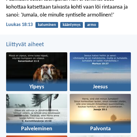
kohottaa katsettaan taivasta kohti vaan löi rintaansa ja
sanoi: ’Jumala, ole minulle syntiselle armollinen!’
Luukas 18:13
katuminen
kääntymys
armo
Liittyvät aiheet
Ylpeys
Jeesus
Palveleminen
Palvonta