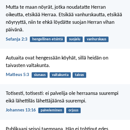
Mutta te maan nöyrät,
jotka noudatatte Herran
oikeutta,
etsikää Herraa.
Etsikää vanhurskautta,
etsikää
nöyryyttä,
niin te ehkä löydätte suojan
Herran vihan
päivänä.
Sefanja 2:3
hengellinen etsintä
suojelu
vanhurskaus
Autuaita ovat hengessään köyhät,
sillä heidän on
taivasten valtakunta.
Matteus 5:3
siunaus
valtakunta
taivas
Totisesti, totisesti: ei palvelija ole herraansa suurempi
eikä lähettiläs lähettäjäänsä suurempi.
Johannes 13:16
palveleminen
orjuus
Publikaani seisoi taempana. Hän ei tohtinut edes