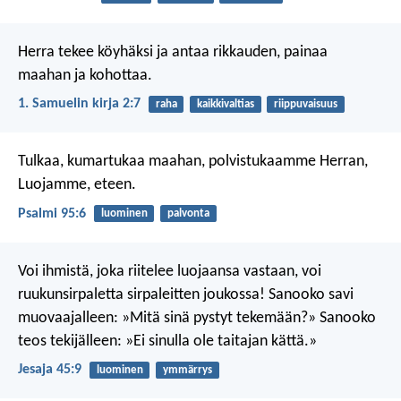
Herra tekee köyhäksi ja antaa rikkauden,
painaa
maahan ja kohottaa.
1. Samuelin kirja 2:7
raha
kaikkivaltias
riippuvaisuus
Tulkaa, kumartukaa maahan,
polvistukaamme Herran,
Luojamme, eteen.
Psalmi 95:6
luominen
palvonta
Voi ihmistä, joka riitelee luojaansa vastaan,
voi
ruukunsirpaletta sirpaleitten joukossa!
Sanooko savi
muovaajalleen: »Mitä sinä pystyt tekemään?»
Sanooko
teos tekijälleen: »Ei sinulla ole taitajan kättä.»
Jesaja 45:9
luominen
ymmärrys